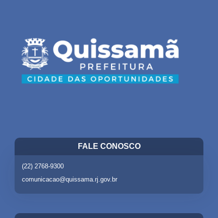
FALE CONOSCO
(22) 2768-9300
comunicacao@quissama.rj.gov.br