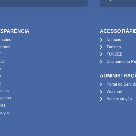
SPARÊNCIA
ACESSO RÁPI
itações
Notícias
tratos
Turismo
F
FUNDEB
EO
Chamamento Púb
A
ADMINISTRAÇ
A
O
Portal do Servid
eitas
Webmail
pesas
Administração
rias
anços