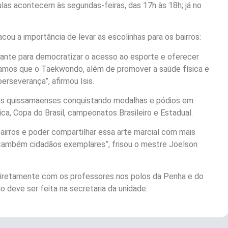
ulas acontecem às segundas-feiras, das 17h às 18h; já no
cou a importância de levar as escolinhas para os bairros:
ante para democratizar o acesso ao esporte e oferecer
tamos que o Taekwondo, além de promover a saúde física e
erseverança”, afirmou Isis.
etas quissamaenses conquistando medalhas e pódios em
a, Copa do Brasil, campeonatos Brasileiro e Estadual.
irros e poder compartilhar essa arte marcial com mais
 também cidadãos exemplares”, frisou o mestre Joelson
iretamente com os professores nos polos da Penha e do
ão deve ser feita na secretaria da unidade.