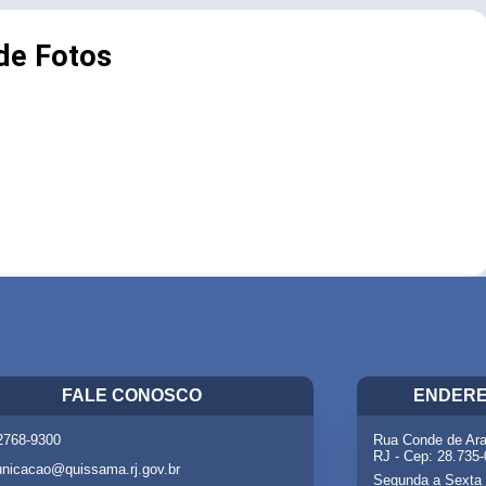
 de Fotos
FALE CONOSCO
ENDERE
 2768-9300
Rua Conde de Ara
RJ - Cep: 28.735
nicacao@quissama.rj.gov.br
Segunda a Sexta 