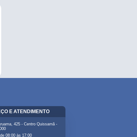
ÇO E ATENDIMENTO
ruama, 425 - Centro Quissamã -
-000
de 08:00 às 17:00