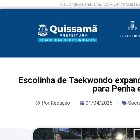
Rua Conde de Araruama, 425 – Centro Quissam
SECRETARI
Escolinha de Taekwondo expande
para Penha 
Por
Redação
01/04/2025
Secre