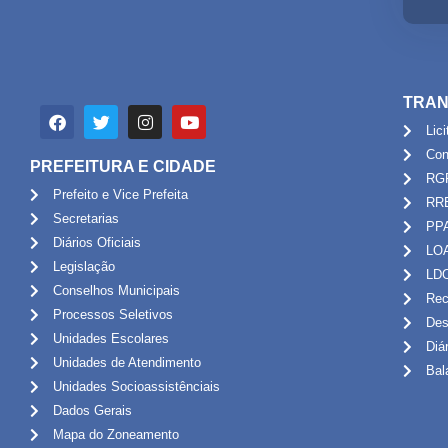
TRAN
Lic
Con
PREFEITURA E CIDADE
RG
Prefeito e Vice Prefeita
RR
Secretarias
PP
Diários Oficiais
LO
Legislação
LD
Conselhos Municipais
Rec
Processos Seletivos
Des
Unidades Escolares
Diá
Unidades de Atendimento
Bal
Unidades Socioassistênciais
Dados Gerais
Mapa do Zoneamento