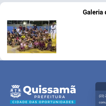
Galeria
(22)
comu