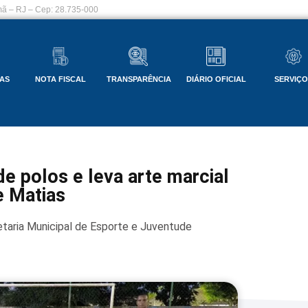
ã – RJ – Cep: 28.735-000
AS
NOTA FISCAL
TRANSPARÊNCIA
DIÁRIO OFICIAL
SERVIÇ
 polos e leva arte marcial
e Matias
taria Municipal de Esporte e Juventude