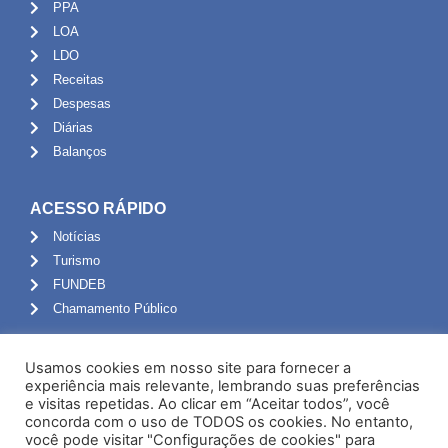
PPA
LOA
LDO
Receitas
Despesas
Diárias
Balanços
ACESSO RÁPIDO
Notícias
Turismo
FUNDEB
Chamamento Público
ADMINISTRAÇÃO
Usamos cookies em nosso site para fornecer a
Portal do Servidor
experiência mais relevante, lembrando suas preferências
e visitas repetidas. Ao clicar em “Aceitar todos”, você
Webmail
concorda com o uso de TODOS os cookies. No entanto,
Administração
você pode visitar "Configurações de cookies" para