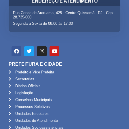
ENDEREÇO E ATENDIMENTO
Rua Conde de Araruama, 425 - Centro Quissamã - RJ - Cep:
28.735-000
Segunda a Sexta de 08:00 às 17:00
PREFEITURA E CIDADE
Prefeito e Vice Prefeita
Secretarias
Diários Oficiais
Legislação
Conselhos Municipais
Processos Seletivos
Unidades Escolares
Unidades de Atendimento
Unidades Socioassistênciais