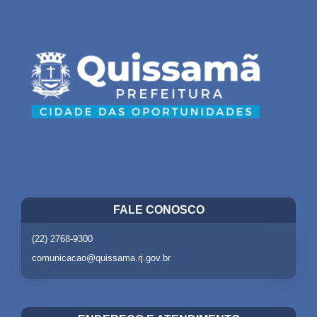
FALE CONOSCO
(22) 2768-9300
comunicacao@quissama.rj.gov.br