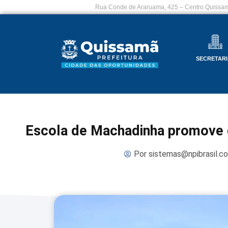
Rua Conde de Araruama, 425 – Centro Quissam
SECRETARI
Escola de Machadinha promove di
Por
sistemas@npibrasil.c