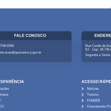
FALE CONOSCO
ENDERE
 2768-9300
Rua Conde de Ara
RJ - Cep: 28.735
nicacao@quissama.rj.gov.br
Segunda a Sexta 
SPARÊNCIA
ACESSO RÁPI
itações
Notícias
tratos
Turismo
F
FUNDEB
EO
Chamamento Púb