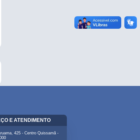
ÇO E ATENDIMENTO
ruama, 425 - Centro Quissamã -
-000