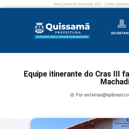
Rua Conde de Araruama, 425 – Centro Quissam
SECRETARI
Equipe itinerante do Cras III f
Machad
Por
sistemas@npibrasil.c