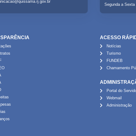
nicacao@quissama.rj.gov.br
Segunda a Sexta 
SPARÊNCIA
ACESSO RÁPI
itações
Notícias
tratos
Turismo
F
FUNDEB
EO
Chamamento Púb
A
ADMINISTRAÇ
A
O
Portal do Servid
eitas
Webmail
pesas
Administração
rias
anços