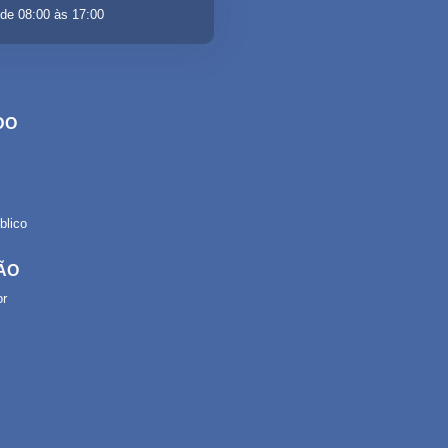
de 08:00 às 17:00
DO
lico
ÃO
or