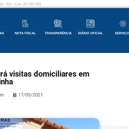
ã – RJ – Cep: 28.735-000
AS
NOTA FISCAL
TRANSPARÊNCIA
DIÁRIO OFICIAL
SERVIÇ
ará visitas domiciliares em
inha
om
17/05/2021