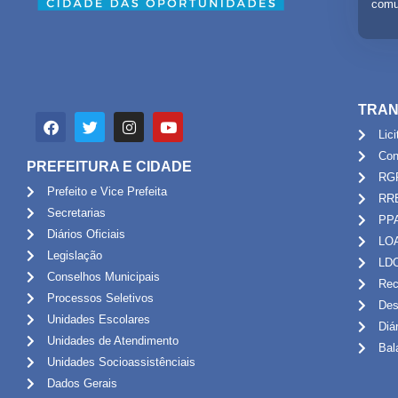
comu
TRAN
Lic
Con
PREFEITURA E CIDADE
RG
Prefeito e Vice Prefeita
RR
Secretarias
PP
Diários Oficiais
LO
Legislação
LD
Conselhos Municipais
Rec
Processos Seletivos
Des
Unidades Escolares
Diá
Unidades de Atendimento
Bal
Unidades Socioassistênciais
Dados Gerais