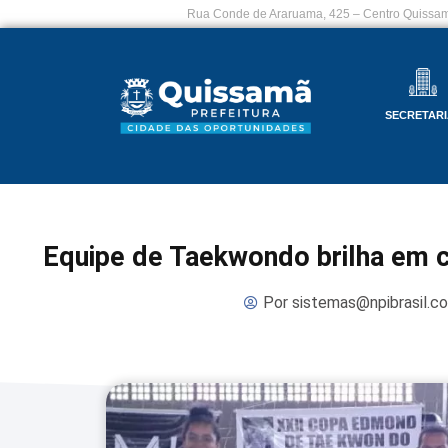
Rua Conde de Araruama, 425 – Centro Quissam
SECRETARI
Equipe de Taekwondo brilha em c
Por
sistemas@npibrasil.c