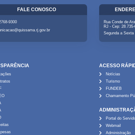
FALE CONOSCO
ENDERE
 2768-9300
Rua Conde de Ara
RJ - Cep: 28.735
nicacao@quissama.rj.gov.br
Segunda a Sexta 
SPARÊNCIA
ACESSO RÁPI
itações
Notícias
tratos
Turismo
F
FUNDEB
EO
Chamamento Púb
A
ADMINISTRAÇ
A
O
Portal do Servid
eitas
Webmail
pesas
Administração