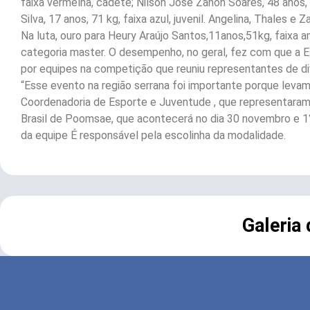
faixa vermelha, cadete; Nilson José Zanon Soares, 48 anos, 
Silva, 17 anos, 71 kg, faixa azul, juvenil. Angelina, Thales 
Na luta, ouro para Heury Araújo Santos,11anos,51kg, faixa am
categoria master. O desempenho, no geral, fez com que a 
por equipes na competição que reuniu representantes de di
“Esse evento na região serrana foi importante porque leva
Coordenadoria de Esporte e Juventude , que representaram 
Brasil de Poomsae, que acontecerá no dia 30 novembro e 1
da equipe É responsável pela escolinha da modalidade.
Galeria