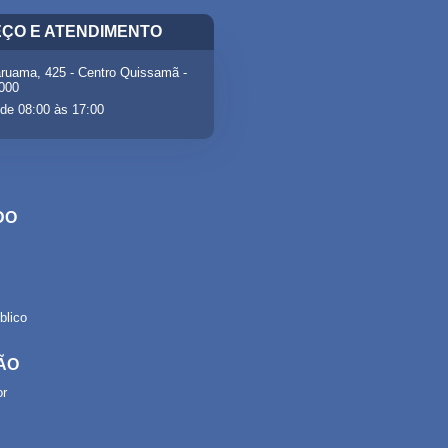
ÇO E ATENDIMENTO
ruama, 425 - Centro Quissamã -
-000
de 08:00 às 17:00
DO
lico
ÃO
or