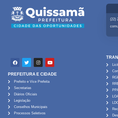
(22)
comu
TRAN
Lic
Con
PREFEITURA E CIDADE
RG
Prefeito e Vice Prefeita
RR
Secretarias
PP
Diários Oficiais
LO
Legislação
LD
Conselhos Municipais
Rec
Processos Seletivos
Des