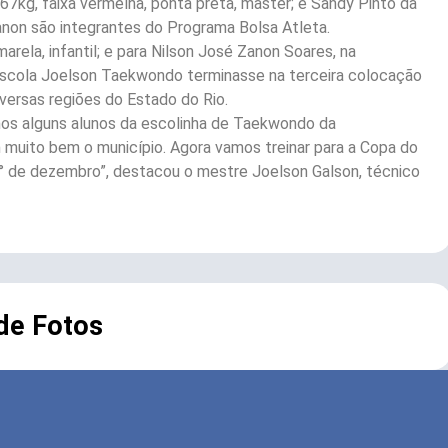
67kg, faixa vermelha, ponta preta, master; e Sandy Pinto da
e Zanon são integrantes do Programa Bolsa Atleta.
arela, infantil; e para Nilson José Zanon Soares, na
Escola Joelson Taekwondo terminasse na terceira colocação
versas regiões do Estado do Rio.
mos alguns alunos da escolinha de Taekwondo da
muito bem o município. Agora vamos treinar para a Copa do
° de dezembro”, destacou o mestre Joelson Galson, técnico
 de Fotos