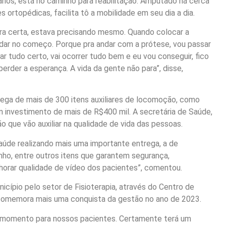
nos, está no caminho para reabilitação. Amputado há cerca
 ortopédicas, facilita tô a mobilidade em seu dia a dia.
ora certa, estava precisando mesmo. Quando colocar a
 andar no começo. Porque pra andar com a prótese, vou passar
r tudo certo, vai ocorrer tudo bem e eu vou conseguir, fico
erder a esperança. A vida da gente não para”, disse,
ega de mais de 300 itens auxiliares de locomoção, como
m investimento de mais de R$400 mil. A secretária de Saúde,
o que vão auxiliar na qualidade de vida das pessoas.
aúde realizando mais uma importante entrega, a de
nho, entre outros itens que garantem segurança,
lhorar qualidade de vídeo dos pacientes”, comentou.
ípio pelo setor de Fisioterapia, através do Centro de
ra comemora mais uma conquista da gestão no ano de 2023.
e momento para nossos pacientes. Certamente terá um