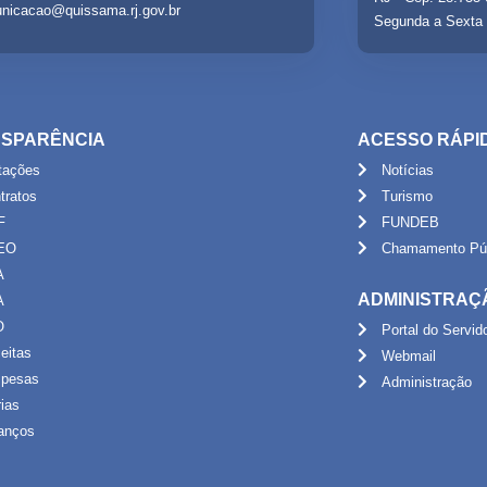
nicacao@quissama.rj.gov.br
Segunda a Sexta 
SPARÊNCIA
ACESSO RÁPI
itações
Notícias
tratos
Turismo
F
FUNDEB
EO
Chamamento Púb
A
ADMINISTRAÇ
A
O
Portal do Servid
eitas
Webmail
pesas
Administração
rias
anços