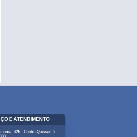
ÇO E ATENDIMENTO
ruama, 425 - Centro Quissamã -
-000