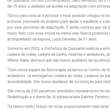
de Quissamã. Um dos contemplados, Jairo Bernardo, de 61 a
de 15 anos, o andador vai auxiliar na adaptação com próteses
“Estou para colocar a prótese e esse andador chegou na h
prótese, precisarei do andador para ajudar a equilibrar e a
por esse processo de adaptação. E tenho certeza que vai da
muito feliz com essa vitória na minha vida. Nunca podemos p
acompanhado da esposa, Luiza Damiana, de 61 anos.
Somente em 2023, a Prefeitura de Quissamã realizou a entr
cadeira de rodas, cadeira de banho, muletas e andadores, u
Milena Viana, destaca que são meios auxiliares de locomoçã
“Com nossa equipe de fisioterapia, estamos no Centro de S
andadores. Já entregamos cadeira de rodas, cadeiras de ba
acessibilidade. São meios auxiliares de locomoção para me
São cerca de 200 pacientes atendidos mensalmente no munic
Reabilitação e à domicílio. A subsecretária Sabrine Perei
“Estamos muito felizes de estar proporcionando mais ess