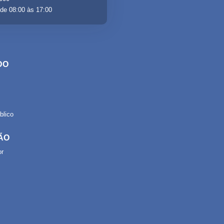
de 08:00 às 17:00
DO
lico
ÃO
or