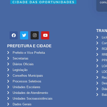
comu
TRAN
Lic
Con
PREFEITURA E CIDADE
RG
Prefeito e Vice Prefeita
RR
Secretarias
PP
Diários Oficiais
LO
Legislação
LD
Conselhos Municipais
Rec
Processos Seletivos
Des
Unidades Escolares
Diá
Unidades de Atendimento
Bal
Unidades Socioassistênciais
Dados Gerais