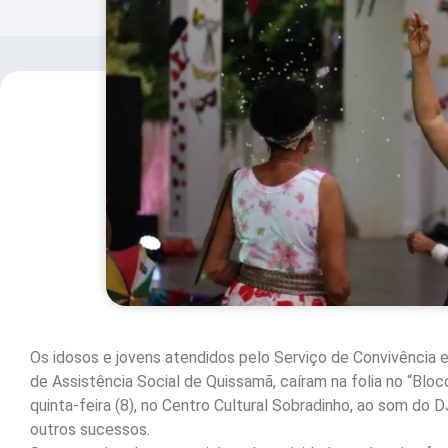
Os idosos e jovens atendidos pelo Serviço de Convivência e
de Assistência Social de Quissamã, caíram na folia no “Blo
quinta-feira (8), no Centro Cultural Sobradinho, ao som do
outros sucessos.