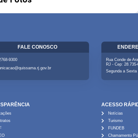
FALE CONOSCO
ENDERE
 2768-9300
Rua Conde de Ara
RJ - Cep: 28.735
nicacao@quissama.rj.gov.br
Segunda a Sexta 
SPARÊNCIA
ACESSO RÁPI
itações
Notícias
tratos
Turismo
F
FUNDEB
EO
Chamamento Púb