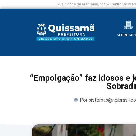
Rua Conde de Araruama, 425 – Centro Quissam
SECRETARI
“Empolgação” faz idosos e j
Sobradi
Por
sistemas@npibrasil.c