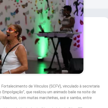
 Fortalecimento de Vínculos (SCFV), vinculado à secretaria
co Empolgação”, que realizou um animado baile na noite de
 DJ Maelson, com muitas marchinhas, axé e samba, entre