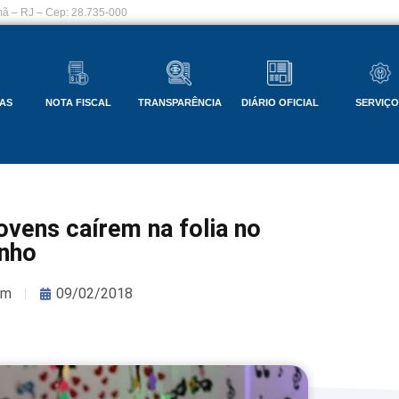
ã – RJ – Cep: 28.735-000
AS
NOTA FISCAL
TRANSPARÊNCIA
DIÁRIO OFICIAL
SERVIÇ
ovens caírem na folia no
nho
om
09/02/2018