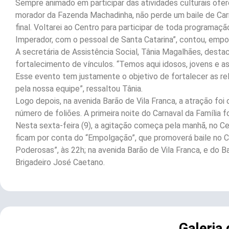
Sempre animado em participar das atividades culturais oferec
morador da Fazenda Machadinha, não perde um baile de Carna
final. Voltarei ao Centro para participar de toda programaçã
Imperador, com o pessoal de Santa Catarina”, contou, empo
A secretária de Assistência Social, Tânia Magalhães, desta
fortalecimento de vínculos. “Temos aqui idosos, jovens e a
Esse evento tem justamente o objetivo de fortalecer as re
pela nossa equipe”, ressaltou Tânia.
Logo depois, na avenida Barão de Vila Franca, a atração foi
número de foliões. A primeira noite do Carnaval da Família f
Nesta sexta-feira (9), a agitação começa pela manhã, no C
ficam por conta do “Empolgação”, que promoverá baile no CR
Poderosas”, às 22h; na avenida Barão de Vila Franca, e do Ba
Brigadeiro José Caetano.
Galeria