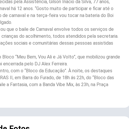
idas pela Assistência, Gilson Inácio da Silva, 77 anos,
val há 12 anos. “Gosto muito de participar e ficar até o
o de carnaval e na terça-feira vou tocar na bateria do Boi
lgado.
cou que o baile de Carnaval envolve todos os serviços de
s crianças do acolhimento, todos atendidos pela secretaria.
lações sociais e comunitárias dessas pessoas assistidas
 o Bloco “Meu Bem, Vou Ali e Já Volto”, que mobilizou grande
oi encerrada pelo DJ Alex Ferreira.
entro, com o “Bloco da Educação”. À noite, os destaques
AS II, em Barra do Furado, de 18h ás 22h, do “Bloco das
ile a Fantasia, com a Banda Vibe Mix, às 23h, na Praça
 de Fotos