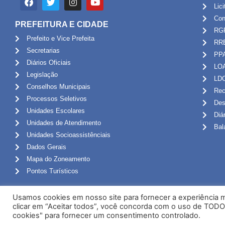
Lic
Con
PREFEITURA E CIDADE
RG
Prefeito e Vice Prefeita
RR
Secretarias
PP
Diários Oficiais
LO
Legislação
LD
Conselhos Municipais
Rec
Processos Seletivos
Des
Unidades Escolares
Diá
Unidades de Atendimento
Bal
Unidades Socioassistênciais
Dados Gerais
Mapa do Zoneamento
Pontos Turísticos
Usamos cookies em nosso site para fornecer a experiência ma
clicar em “Aceitar todos”, você concorda com o uso de TODO
cookies" para fornecer um consentimento controlado.