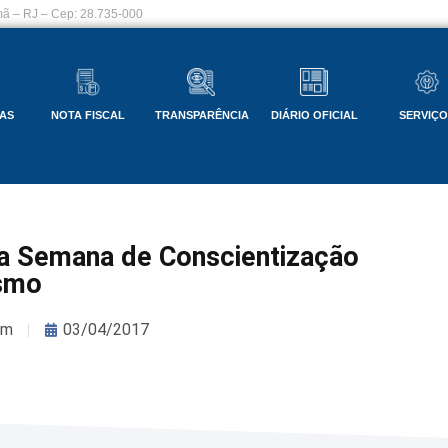
ã – RJ – Cep: 28.735-000
AS
NOTA FISCAL
TRANSPARÊNCIA
DIÁRIO OFICIAL
SERVIÇ
a Semana de Conscientização
smo
om
03/04/2017