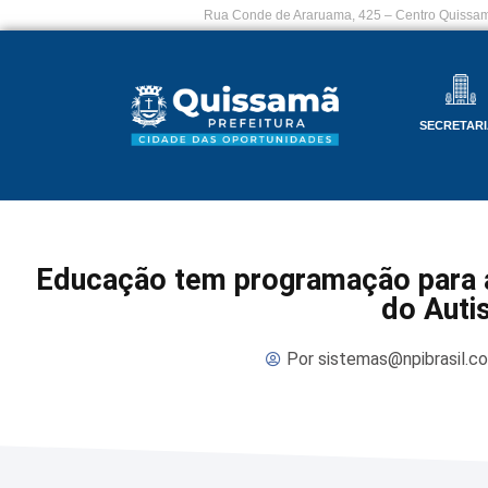
Rua Conde de Araruama, 425 – Centro Quissam
SECRETARI
Educação tem programação para 
do Auti
Por
sistemas@npibrasil.c