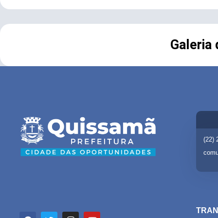
Galeria
(22)
comu
TRAN