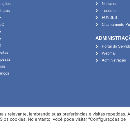
itações
Notícias
tratos
Turismo
F
FUNDEB
EO
Chamamento Púb
A
ADMINISTRAÇ
A
O
Portal do Servid
eitas
Webmail
pesas
Administração
rias
anços
is relevante, lembrando suas preferências e visitas repetidas. 
S os cookies. No entanto, você pode visitar "Configurações de
Desenvolvido por NPI Brasil