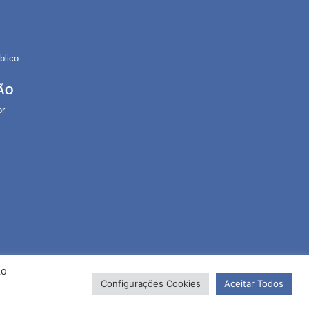
lico
ÃO
or
Ao
Configurações Cookies
Aceitar Todos