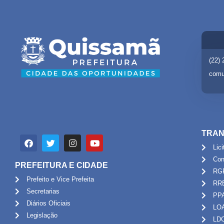
(22)
comu
TRAN
Lic
Con
PREFEITURA E CIDADE
RG
Prefeito e Vice Prefeita
RR
Secretarias
PP
Diários Oficiais
LO
Legislação
LD