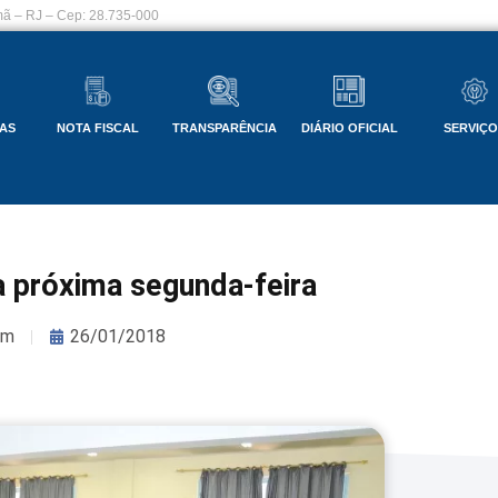
ã – RJ – Cep: 28.735-000
AS
NOTA FISCAL
TRANSPARÊNCIA
DIÁRIO OFICIAL
SERVIÇ
 próxima segunda-feira
om
26/01/2018