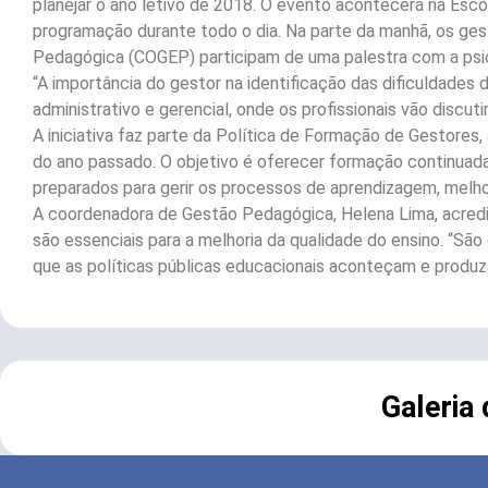
planejar o ano letivo de 2018. O evento acontecerá na Esco
programação durante todo o dia. Na parte da manhã, os ges
Pedagógica (COGEP) participam de uma palestra com a psi
“A importância do gestor na identificação das dificuldades 
administrativo e gerencial, onde os profissionais vão discuti
A iniciativa faz parte da Política de Formação de Gestor
do ano passado. O objetivo é oferecer formação continuada
preparados para gerir os processos de aprendizagem, melho
A coordenadora de Gestão Pedagógica, Helena Lima, acredit
são essenciais para a melhoria da qualidade do ensino. “São
que as políticas públicas educacionais aconteçam e produza
Galeria