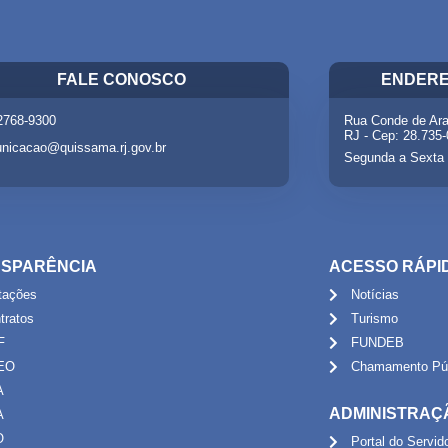
FALE CONOSCO
ENDERE
 2768-9300
Rua Conde de Ara
RJ - Cep: 28.735
nicacao@quissama.rj.gov.br
Segunda a Sexta 
SPARÊNCIA
ACESSO RÁPI
itações
Notícias
tratos
Turismo
F
FUNDEB
EO
Chamamento Púb
A
ADMINISTRAÇ
A
O
Portal do Servid