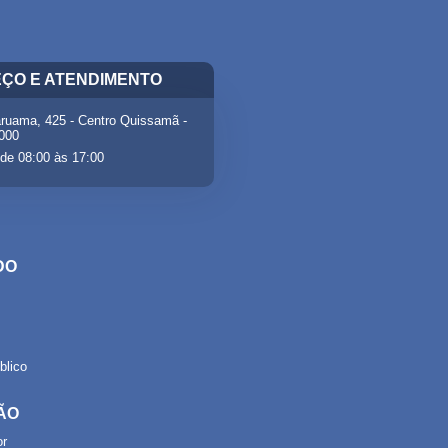
ÇO E ATENDIMENTO
ruama, 425 - Centro Quissamã -
-000
de 08:00 às 17:00
DO
lico
ÃO
or