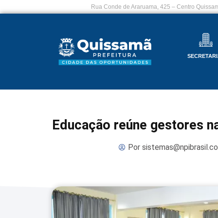
Rua Conde de Araruama, 425 – Centro Quissam
SECRETARI
Educação reúne gestores na
Por
sistemas@npibrasil.c