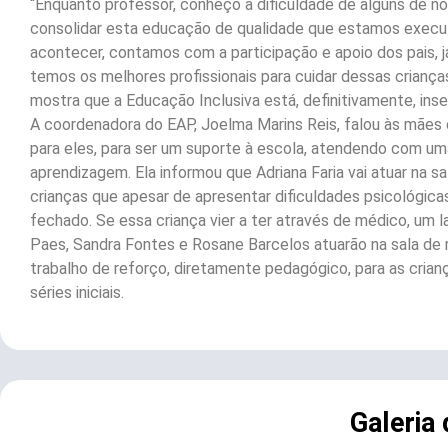
“Enquanto professor, conheço a dificuldade de alguns de no
consolidar esta educação de qualidade que estamos executa
acontecer, contamos com a participação e apoio dos pais, 
temos os melhores profissionais para cuidar dessas criança
mostra que a Educação Inclusiva está, definitivamente, inse
A coordenadora do EAP, Joelma Marins Reis, falou às mães 
para eles, para ser um suporte à escola, atendendo com um
aprendizagem. Ela informou que Adriana Faria vai atuar na s
crianças que apesar de apresentar dificuldades psicológic
fechado. Se essa criança vier a ter através de médico, um l
Paes, Sandra Fontes e Rosane Barcelos atuarão na sala d
trabalho de reforço, diretamente pedagógico, para as crian
séries iniciais.
Galeria