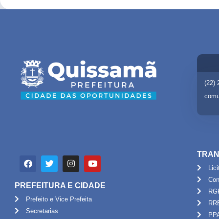
(22)
comu
TRAN
Lic
Con
PREFEITURA E CIDADE
RG
Prefeito e Vice Prefeita
RR
Secretarias
PP