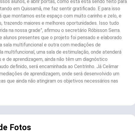
ssos alunos, e abrir portas, como esta está sendo feito para
ndo em Quissamã, me faz sentir gratificado. E para isso
já que montamos este espaço com muito carinho e zelo, e
s, trazendo maiores e melhores oportunidades. Isso tudo
rida na nossa grade”, afirmou o secretário Róbisson Serra.
e alunos presentes que o projeto foi pensado e elaborado
a sala multifuncional e outra com mediações de
ala multifuncional, uma sala de estimulação, onde atenderá
as e de aprendizagem, ainda não têm um diagnóstico
audo definido, será encaminhada ao Centrinho. Já Celimar
e mediações de aprendizagem, onde será desenvolvido um
ças que ainda não atingiram os objetivos necessários nas
 de Fotos