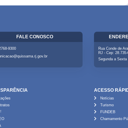
FALE CONOSCO
ENDERE
 2768-9300
Rua Conde de Ara
RJ - Cep: 28.735
nicacao@quissama.rj.gov.br
Segunda a Sexta 
SPARÊNCIA
ACESSO RÁPI
itações
Notícias
tratos
Turismo
F
FUNDEB
EO
Chamamento Púb
A