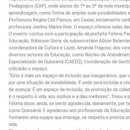
Pedagógico (EAP), onde alunos do 1º ao 5º da rede munici
aprendizagem, como forma de ampliar suas possibilidades e
Professora Regina Celi Passos, em Caxias, inicialmente ser
professora Joelma Marins Reis. O espaço oferece salas dec
O evento contou com a participação da prefeita Fátima Pac
Educação, Róbisson Serra; do subsecretário Aílson Belarmi
coordenadora de Cultura e Lazer, Amanda Fragoso; dos vere
diversos setores da Educação, como Núcleo de Atendimen
Especializado de Quissamã (CAEEQ), Coordenação de Gestã
utilizarão o espaço.
“Este é mais um espaço de inclusão que inauguramos, que v
por uma situação de invisibilidade. É onde será incluída a c
de avançar. É um espaço de inclusão, de promoção da cidada
é o respeito à vida, aos sonhos e a dias melhores”, frisou a p
Fátima disse, ainda, se sentir agradecida, diariamente, por 
como Quissamã. E agradeceu aos profissionais da Educação 
formarem uma equipe que interage, se respeita e prioriza 
vida.