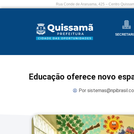
Rua Conde de Araruama, 425 – Centro Quissam
SECRETARI
Educação oferece novo espa
Por
sistemas@npibrasil.c