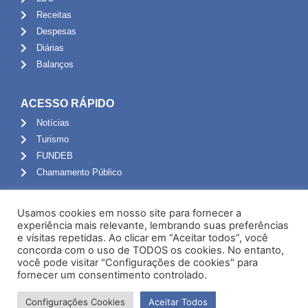
Receitas
Despesas
Diárias
Balanços
ACESSO RÁPIDO
Notícias
Turismo
FUNDEB
Chamamento Público
ADMINISTRAÇÃO
Usamos cookies em nosso site para fornecer a
Portal do Servidor
experiência mais relevante, lembrando suas preferências
e visitas repetidas. Ao clicar em “Aceitar todos”, você
Webmail
concorda com o uso de TODOS os cookies. No entanto,
Administração
você pode visitar "Configurações de cookies" para
fornecer um consentimento controlado.
Configurações Cookies
Aceitar Todos