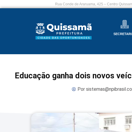
Rua Conde de Araruama, 425 – Centro Quissam
SECRETARI
Educação ganha dois novos veícu
Por
sistemas@npibrasil.c