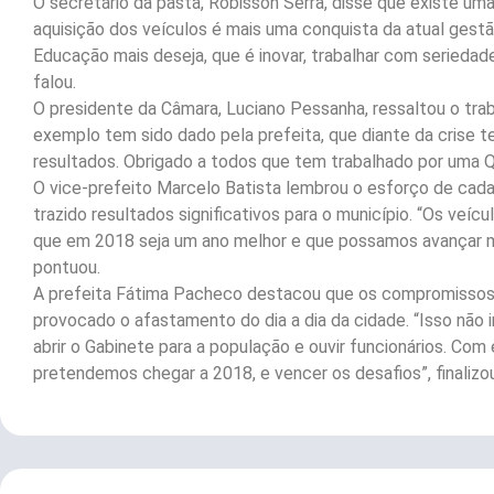
O secretário da pasta, Róbisson Serra, disse que existe uma
aquisição dos veículos é mais uma conquista da atual gestã
Educação mais deseja, que é inovar, trabalhar com seriedad
falou.
O presidente da Câmara, Luciano Pessanha, ressaltou o traba
exemplo tem sido dado pela prefeita, que diante da crise 
resultados. Obrigado a todos que tem trabalhado por uma 
O vice-prefeito Marcelo Batista lembrou o esforço de cad
trazido resultados significativos para o município. “Os veí
que em 2018 seja um ano melhor e que possamos avançar m
pontuou.
A prefeita Fátima Pacheco destacou que os compromissos
provocado o afastamento do dia a dia da cidade. “Isso nã
abrir o Gabinete para a população e ouvir funcionários. Com
pretendemos chegar a 2018, e vencer os desafios”, finalizou