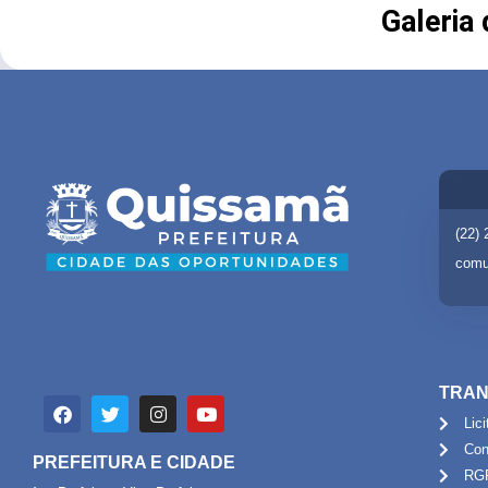
Galeria
(22)
comu
TRAN
Lic
Con
PREFEITURA E CIDADE
RG