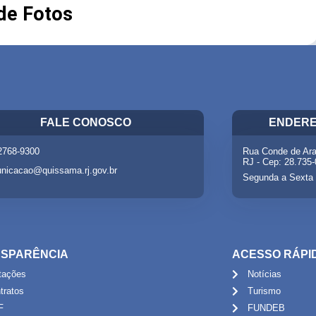
 de Fotos
FALE CONOSCO
ENDERE
 2768-9300
Rua Conde de Ara
RJ - Cep: 28.735
nicacao@quissama.rj.gov.br
Segunda a Sexta 
SPARÊNCIA
ACESSO RÁPI
itações
Notícias
tratos
Turismo
F
FUNDEB