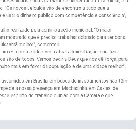
 necessidade cada vez maior de aumentar a frota oficial, e a
o. “Os novos veículos vão de encontro a tudo que a
e e usar o dinheiro público com competência e consciência”,
lho realizado pela administração municipal. “O maior
tem mostrado que é preciso trabalhar dobrado para ter bons
Quissamã melhor”, comentou.
a um comprometido com a atual administração, que tem
culos são de todos. Vamos pedir a Deus que nos dê força, para
uito mais em favor da população e de uma cidade melhor”,
 assumidos em Brasília em busca de investimentos não têm
o impede a nossa presença em Machadinha, em Caxias, de
 esse espírito de trabalho e união com a Câmara é que
.