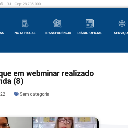
ã – RJ – Cep: 28.735-000
AS
NOTA FISCAL
TRANSPARÊNCIA
DIÁRIO OFICIAL
SERVIÇ
que em webminar realizado
nda (8)
022
Sem categoria