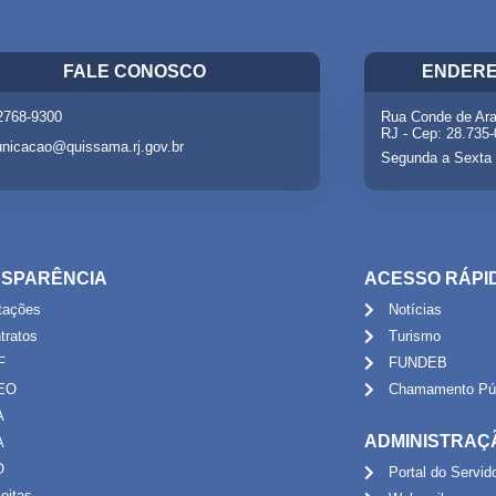
FALE CONOSCO
ENDERE
 2768-9300
Rua Conde de Ara
RJ - Cep: 28.735
nicacao@quissama.rj.gov.br
Segunda a Sexta 
SPARÊNCIA
ACESSO RÁPI
itações
Notícias
tratos
Turismo
F
FUNDEB
EO
Chamamento Púb
A
ADMINISTRAÇ
A
O
Portal do Servid
eitas