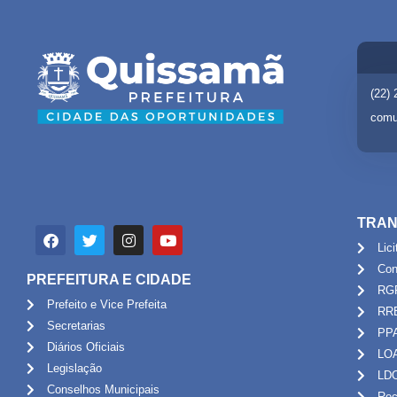
(22)
comu
TRAN
Lic
Con
PREFEITURA E CIDADE
RG
Prefeito e Vice Prefeita
RR
Secretarias
PP
Diários Oficiais
LO
Legislação
LD
Conselhos Municipais
Rec