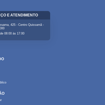
ÇO E ATENDIMENTO
ruama, 425 - Centro Quissamã -
-000
de 08:00 às 17:00
DO
lico
ÃO
or