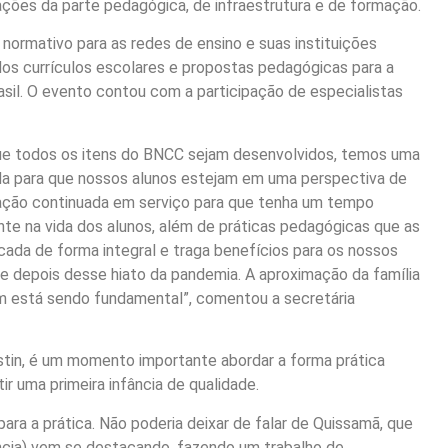
ações da parte pedagógica, de infraestrutura e de formação.
ormativo para as redes de ensino e suas instituições
 dos currículos escolares e propostas pedagógicas para a
asil. O evento contou com a participação de especialistas
 que todos os itens do BNCC sejam desenvolvidos, temos uma
ada para que nossos alunos estejam em uma perspectiva de
ação continuada em serviço para que tenha um tempo
nte na vida dos alunos, além de práticas pedagógicas que as
cada de forma integral e traga benefícios para os nossos
ade depois desse hiato da pandemia. A aproximação da família
ém está sendo fundamental”, comentou a secretária
stin, é um momento importante abordar a forma prática
ir uma primeira infância de qualidade.
ra a prática. Não poderia deixar de falar de Quissamã, que
ncia) vem se destacando, fazendo um trabalho de