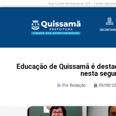
Rua Conde de Araruama, 425 – Centro Quissam
SECRETARI
Educação de Quissamã é desta
nesta segu
Por
Redação
09/08/2