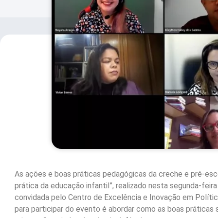
As ações e boas práticas pedagógicas da creche e pré-es
prática da educação infantil”, realizado nesta segunda-feira
convidada pelo Centro de Excelência e Inovação em Políti
para participar do evento é abordar como as boas práticas