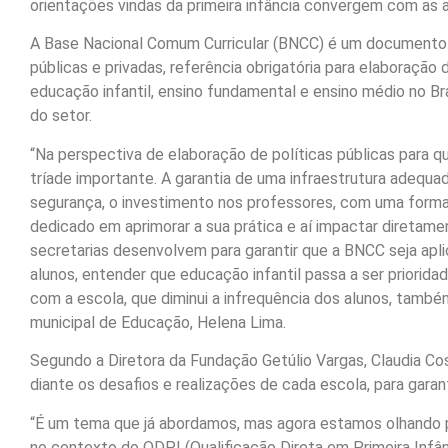
orientações vindas da primeira infância convergem com as 
A Base Nacional Comum Curricular (BNCC) é um documento n
públicas e privadas, referência obrigatória para elaboração
educação infantil, ensino fundamental e ensino médio no Br
do setor.
“Na perspectiva de elaboração de políticas públicas para
tríade importante. A garantia de uma infraestrutura adequ
segurança, o investimento nos professores, com uma form
dedicado em aprimorar a sua prática e aí impactar diretame
secretarias desenvolvem para garantir que a BNCC seja apli
alunos, entender que educação infantil passa a ser priorid
com a escola, que diminui a infrequência dos alunos, tamb
municipal de Educação, Helena Lima.
Segundo a Diretora da Fundação Getúlio Vargas, Claudia Co
diante os desafios e realizações de cada escola, para garant
“É um tema que já abordamos, mas agora estamos olhando pa
no contexto do QDPI (Qualificação Direta em Primeira Infâ