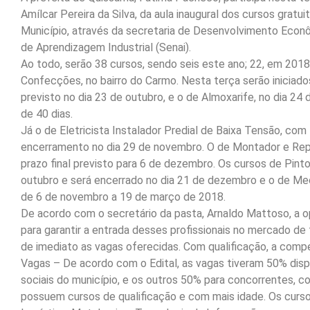
Amílcar Pereira da Silva, da aula inaugural dos cursos gratu
Município, através da secretaria de Desenvolvimento Econô
de Aprendizagem Industrial (Senai).
Ao todo, serão 38 cursos, sendo seis este ano; 22, em 201
Confecções, no bairro do Carmo. Nesta terça serão iniciados
previsto no dia 23 de outubro, e o de Almoxarife, no dia 24
de 40 dias.
Já o de Eletricista Instalador Predial de Baixa Tensão, com
encerramento no dia 29 de novembro. O de Montador e Rep
prazo final previsto para 6 de dezembro. Os cursos de Pint
outubro e será encerrado no dia 21 de dezembro e o de Mec
de 6 de novembro a 19 de março de 2018.
De acordo com o secretário da pasta, Arnaldo Mattoso, a op
para garantir a entrada desses profissionais no mercado d
de imediato as vagas oferecidas. Com qualificação, a compe
Vagas – De acordo com o Edital, as vagas tiveram 50% disp
sociais do município, e os outros 50% para concorrentes, 
possuem cursos de qualificação e com mais idade. Os curso