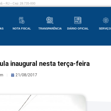
ã – RJ – Cep: 28.735-000
AS
NOTA FISCAL
TRANSPARÊNCIA
DIÁRIO OFICIAL
SERVIÇ
la inaugural nesta terça-feira
om
21/08/2017