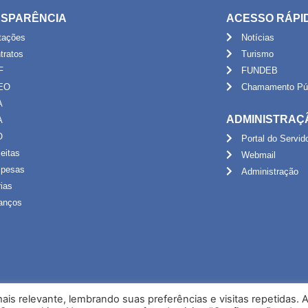
SPARÊNCIA
ACESSO RÁPI
itações
Notícias
tratos
Turismo
F
FUNDEB
EO
Chamamento Púb
A
ADMINISTRAÇ
A
O
Portal do Servid
eitas
Webmail
pesas
Administração
rias
anços
is relevante, lembrando suas preferências e visitas repetidas. 