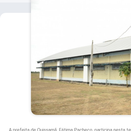
A prefeita de Quissamã, Fátima Pacheco, participa nesta ter