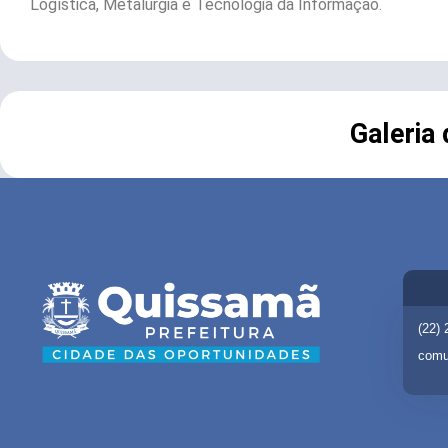
Logística, Metalurgia e Tecnologia da Informação.
Galeria
(22)
comu