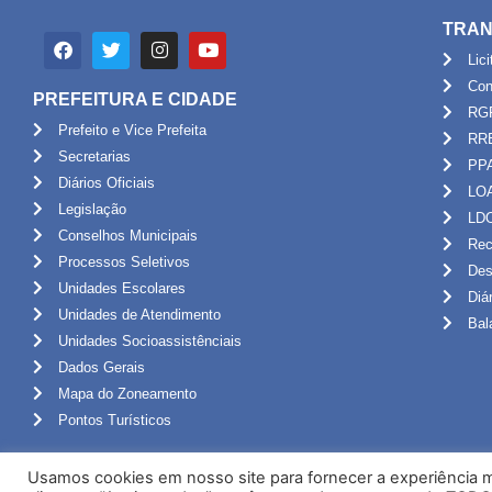
TRAN
Lic
Con
PREFEITURA E CIDADE
RG
Prefeito e Vice Prefeita
RR
Secretarias
PP
Diários Oficiais
LO
Legislação
LD
Conselhos Municipais
Rec
Processos Seletivos
Des
Unidades Escolares
Diá
Unidades de Atendimento
Bal
Unidades Socioassistênciais
Dados Gerais
Mapa do Zoneamento
Pontos Turísticos
Usamos cookies em nosso site para fornecer a experiência ma