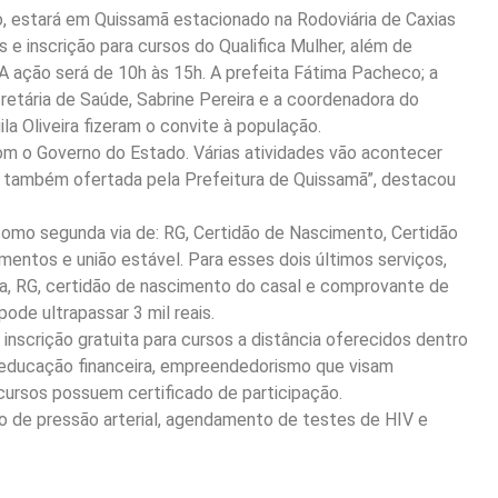
do, estará em Quissamã estacionado na Rodoviária de Caxias
e inscrição para cursos do Qualifica Mulher, além de
A ação será de 10h às 15h. A prefeita Fátima Pacheco; a
cretária de Saúde, Sabrine Pereira e a coordenadora do
a Oliveira fizeram o convite à população.
com o Governo do Estado. Várias atividades vão acontecer
e também ofertada pela Prefeitura de Quissamã”, destacou
omo segunda via de: RG, Certidão de Nascimento, Certidão
entos e união estável. Para esses dois últimos serviços,
a, RG, certidão de nascimento do casal e comprovante de
ode ultrapassar 3 mil reais.
 inscrição gratuita para cursos a distância oferecidos dentro
, educação financeira, empreendedorismo que visam
ursos possuem certificado de participação.
ção de pressão arterial, agendamento de testes de HIV e