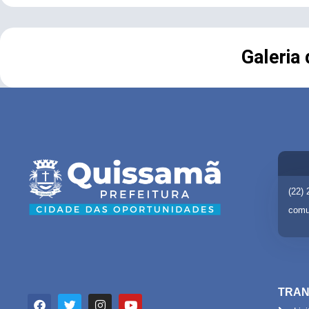
Galeria
(22)
comu
TRAN