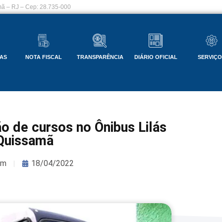
ã – RJ – Cep: 28.735-000
AS
NOTA FISCAL
TRANSPARÊNCIA
DIÁRIO OFICIAL
SERVIÇ
o de cursos no Ônibus Lilás
Quissamã
om
18/04/2022