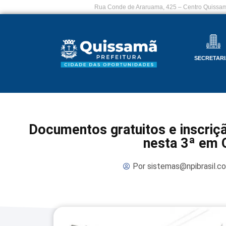
Rua Conde de Araruama, 425 – Centro Quissam
SECRETARI
Documentos gratuitos e inscriçã
nesta 3ª em 
Por
sistemas@npibrasil.c