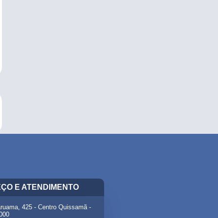
ÇO E ATENDIMENTO
ruama, 425 - Centro Quissamã -
-000