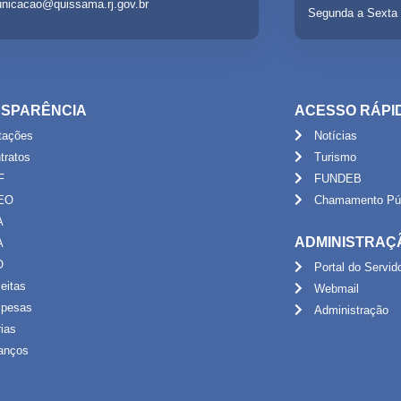
nicacao@quissama.rj.gov.br
Segunda a Sexta 
SPARÊNCIA
ACESSO RÁPI
itações
Notícias
tratos
Turismo
F
FUNDEB
EO
Chamamento Púb
A
ADMINISTRAÇ
A
O
Portal do Servid
eitas
Webmail
pesas
Administração
rias
anços