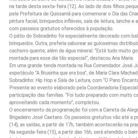
na tarde desta sexta-feira (12). Ao lado de dois filhos pequ
pela Prefeitura de Quissamã para comemorar o Dia das Cria
pintura facial, brinquedos infláveis, sala de leitura, lanche e
com passeios gratuitos oferecidos à população.
O pátio do Sobradinho foi especialmente decorado com bal
brinquedos. Outra, preferia saborear as guloseimas distrib
cachorro quente, além de água mineral. “Está tudo muito g
montada para esse dia tão especial”, destacou Ana Maria.
Em uma grande tenda montada na Rua Comendador José Jul
espetáculo “A Bruxinha que era boa”, de Maria Clara Machad
Sobradinho: Hip Hop e Sala de Leitura, com “O Pano Encant
Presente ao evento elaborado pela Coordenadoria Especial 
participação das famílias. “Foi tudo preparado com muito car
aproveitando cada momento”, completou.
O encerramento da programação foi com a Carreta da Aleg
Brigadeiro José Caetano. Os passeios gratuitos vão até a p
(14), as saídas, a partir de 17h, também acontecerão na pra
Na segunda-feira (15), a partir das 16h, será atendido o ba