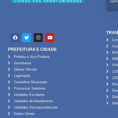
comu
TRAN
Lic
Con
PREFEITURA E CIDADE
RG
Prefeito e Vice Prefeita
RR
Secretarias
PP
Diários Oficiais
LO
Legislação
LD
Conselhos Municipais
Rec
Processos Seletivos
Des
Unidades Escolares
Diá
Unidades de Atendimento
Bal
Unidades Socioassistênciais
Dados Gerais