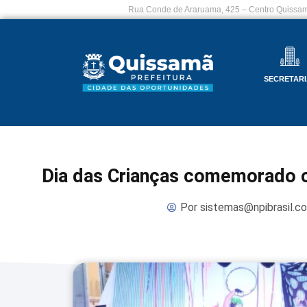
Rua Conde de Araruama, 425 – Centro Quissam
SECRETARI
Dia das Crianças comemorado c
Por
sistemas@npibrasil.c