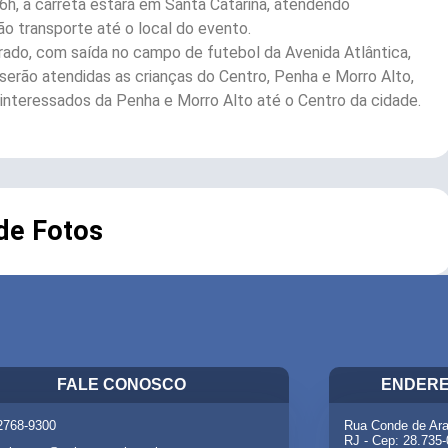
6h, a carreta estará em Santa Catarina, atendendo
o transporte até o local do evento.
Furado, com saída no campo de futebol da Avenida Atlântica,
, serão atendidas as crianças do Centro, Penha e Morro Alto,
 interessados da Penha e Morro Alto até o Centro da cidade.
 de Fotos
FALE CONOSCO
ENDERE
 2768-9300
Rua Conde de Ara
RJ - Cep: 28.735