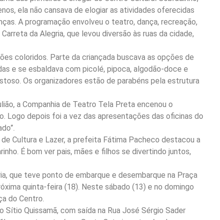
enos, ela não cansava de elogiar as atividades oferecidas
nças. A programação envolveu o teatro, dança, recreação,
 a Carreta da Alegria, que levou diversão às ruas da cidade,
ões coloridos. Parte da criançada buscava as opções de
uídas e se esbaldava com picolé, pipoca, algodão-doce e
ostoso. Os organizadores estão de parabéns pela estrutura
ião, a Companhia de Teatro Tela Preta encenou o
o. Logo depois foi a vez das apresentações das oficinas do
ado”.
de Cultura e Lazer, a prefeita Fátima Pacheco destacou a
inho. É bom ver pais, mães e filhos se divertindo juntos,
ria, que teve ponto de embarque e desembarque na Praça
róxima quinta-feira (18). Neste sábado (13) e no domingo
ça do Centro.
irro Sítio Quissamã, com saída na Rua José Sérgio Sader