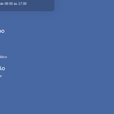
de 08:00 às 17:00
DO
lico
ÃO
or