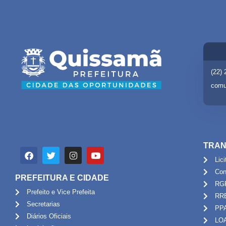
(22)
comu
TRAN
Lic
Con
PREFEITURA E CIDADE
RG
Prefeito e Vice Prefeita
RR
Secretarias
PP
Diários Oficiais
LO