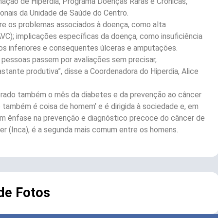
nação de Hiperdia, Programa Doenças Raras e Crônicas,
onais da Unidade de Saúde do Centro.
obre os problemas associados à doença, como alta
VC); implicações específicas da doença, como insuficiência
ros inferiores e consequentes úlceras e amputações.
 pessoas passem por avaliações sem precisar,
stante produtiva”, disse a Coordenadora do Hiperdia, Alice
derado também o mês da diabetes e da prevenção ao câncer
 também é coisa de homem’ e é dirigida à sociedade e, em
om ênfase na prevenção e diagnóstico precoce do câncer de
er (Inca), é a segunda mais comum entre os homens.
 de Fotos