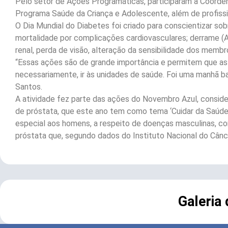
Pelo setor de Ações Programáticas, participaram a Coorde
Programa Saúde da Criança e Adolescente, além de profissi
O Dia Mundial do Diabetes foi criado para conscientizar s
mortalidade por complicações cardiovasculares; derrame (A
renal, perda de visão, alteração da sensibilidade dos memb
“Essas ações são de grande importância e permitem que as
necessariamente, ir às unidades de saúde. Foi uma manhã ba
Santos.
A atividade fez parte das ações do Novembro Azul, consi
de próstata, que este ano tem como tema ‘Cuidar da Saúde
especial aos homens, a respeito de doenças masculinas, c
próstata que, segundo dados do Instituto Nacional do Cânc
Galeria