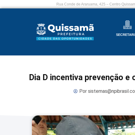
Rua Conde de Araruama, 425 – Centro Quissam
SECRETARI
Dia D incentiva prevenção e
Por
sistemas@npibrasil.c