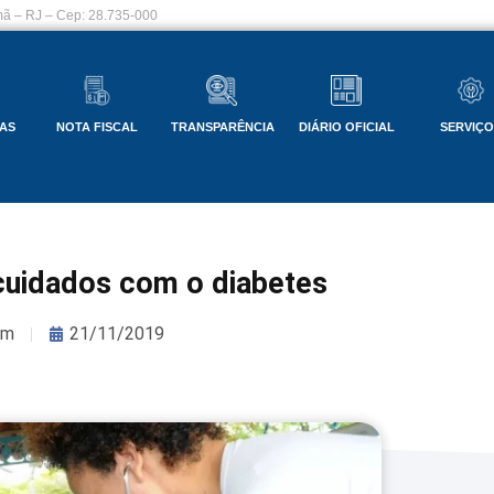
ã – RJ – Cep: 28.735-000
AS
NOTA FISCAL
TRANSPARÊNCIA
DIÁRIO OFICIAL
SERVIÇ
 cuidados com o diabetes
om
21/11/2019