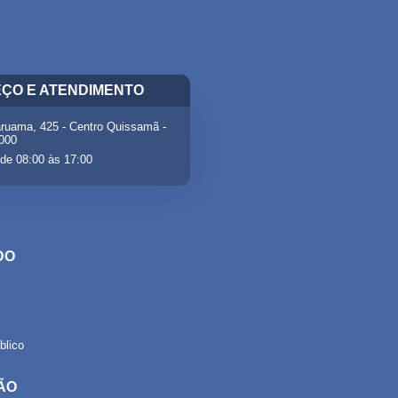
ÇO E ATENDIMENTO
ruama, 425 - Centro Quissamã -
-000
de 08:00 às 17:00
DO
lico
ÃO