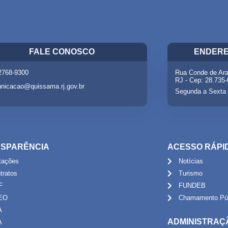
FALE CONOSCO
ENDERE
 2768-9300
Rua Conde de Ara
RJ - Cep: 28.735
nicacao@quissama.rj.gov.br
Segunda a Sexta 
SPARÊNCIA
ACESSO RÁPI
itações
Notícias
tratos
Turismo
F
FUNDEB
EO
Chamamento Púb
A
ADMINISTRAÇ
A