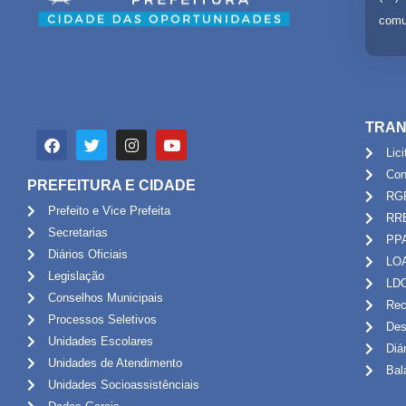
comu
TRAN
Lic
Con
PREFEITURA E CIDADE
RG
Prefeito e Vice Prefeita
RR
Secretarias
PP
Diários Oficiais
LO
Legislação
LD
Conselhos Municipais
Rec
Processos Seletivos
Des
Unidades Escolares
Diá
Unidades de Atendimento
Bal
Unidades Socioassistênciais