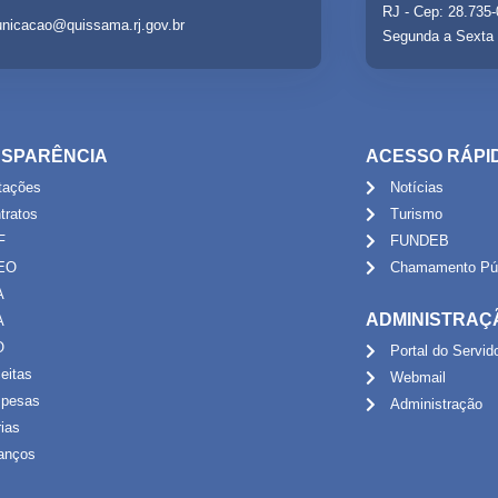
RJ - Cep: 28.735
nicacao@quissama.rj.gov.br
Segunda a Sexta 
SPARÊNCIA
ACESSO RÁPI
itações
Notícias
tratos
Turismo
F
FUNDEB
EO
Chamamento Púb
A
ADMINISTRAÇ
A
O
Portal do Servid
eitas
Webmail
pesas
Administração
rias
anços