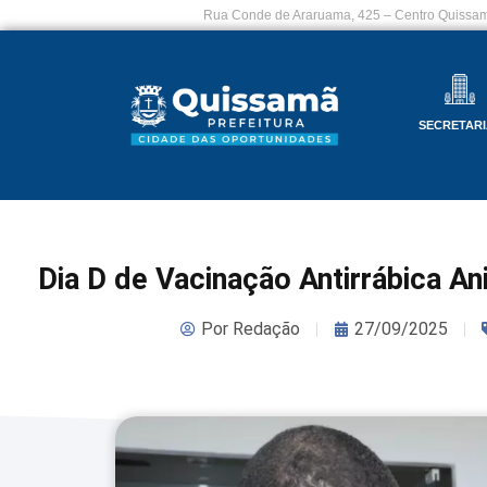
Rua Conde de Araruama, 425 – Centro Quissam
SECRETARI
Dia D de Vacinação Antirrábica A
Por
Redação
27/09/2025