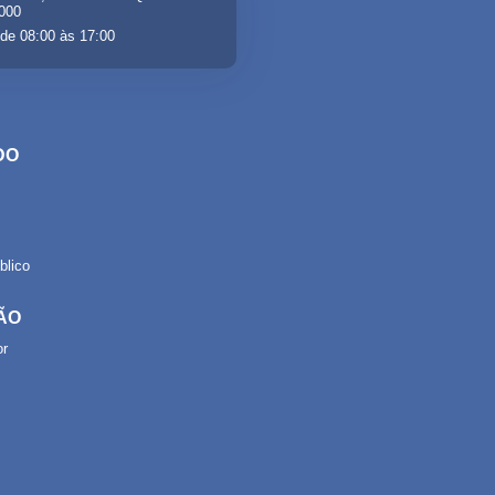
-000
de 08:00 às 17:00
DO
lico
ÃO
or