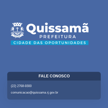
FALE CONOSCO
(22) 2768-9300
comunicacao@quissama.rj.gov.br