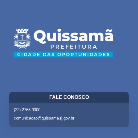
FALE CONOSCO
(22) 2768-9300
comunicacao@quissama.rj.gov.br