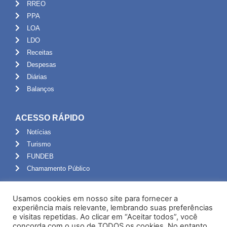
RREO
PPA
LOA
LDO
Receitas
Despesas
Diárias
Balanços
ACESSO RÁPIDO
Notícias
Turismo
FUNDEB
Chamamento Público
ADMINISTRAÇÃO
Usamos cookies em nosso site para fornecer a
Portal do Servidor
experiência mais relevante, lembrando suas preferências
e visitas repetidas. Ao clicar em “Aceitar todos”, você
Webmail
concorda com o uso de TODOS os cookies. No entanto,