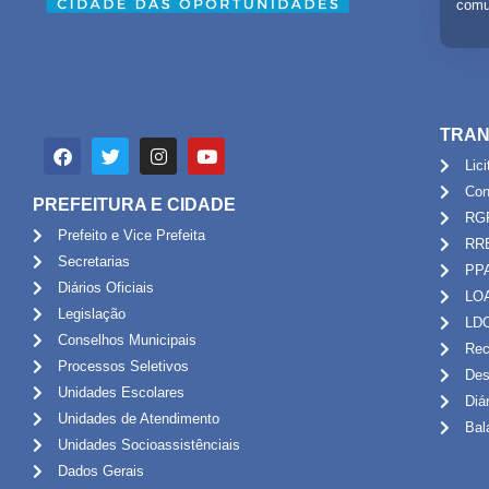
comu
TRAN
Lic
Con
PREFEITURA E CIDADE
RG
Prefeito e Vice Prefeita
RR
Secretarias
PP
Diários Oficiais
LO
Legislação
LD
Conselhos Municipais
Rec
Processos Seletivos
Des
Unidades Escolares
Diá
Unidades de Atendimento
Bal
Unidades Socioassistênciais
Dados Gerais