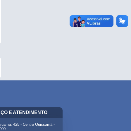
ÇO E ATENDIMENTO
ruama, 425 - Centro Quissamã -
-000