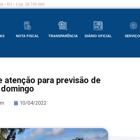
ã – RJ – Cep: 28.735-000
AS
NOTA FISCAL
TRANSPARÊNCIA
DIÁRIO OFICIAL
SERVIÇ
e atenção para previsão de
 domingo
om
10/04/2022