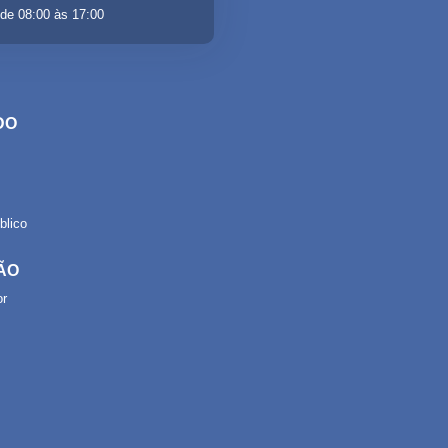
de 08:00 às 17:00
DO
lico
ÃO
or