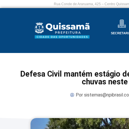
Rua Conde de Araruama, 425 – Centro Quissam
SECRETARI
Defesa Civil mantém estágio d
chuvas neste
Por
sistemas@npibrasil.c