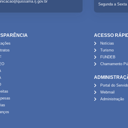
nicacao@quissama.rj.gov.br
Segunda a Sexta 
SPARÊNCIA
ACESSO RÁPI
itações
Notícias
tratos
Turismo
F
FUNDEB
EO
Chamamento Púb
A
ADMINISTRAÇ
A
O
Portal do Servid
eitas
Webmail
pesas
Administração
rias
anços