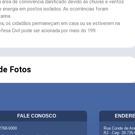
 área de convivência danificado devido às chuvas e ventos
e energia em postos isolados. As ocorrências foram
arina.
uva, os cidadãos permaneçam em casa ou se estiverem na
fesa Civil pode ser acionada por meio do 199.
 de Fotos
FALE CONOSCO
ENDERE
 2768-9300
Rua Conde de Ara
RJ - Cep: 28.735