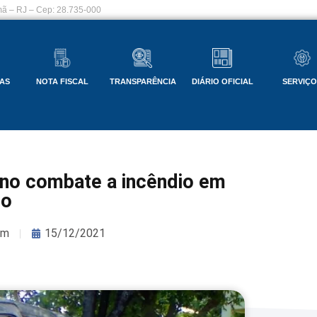
ã – RJ – Cep: 28.735-000
AS
NOTA FISCAL
TRANSPARÊNCIA
DIÁRIO OFICIAL
SERVIÇ
 no combate a incêndio em
lo
om
15/12/2021