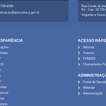
 2768-9300
Rua Conde de Ara
RJ - Cep: 28.735
nicacao@quissama.rj.gov.br
Segunda a Sexta 
SPARÊNCIA
ACESSO RÁPI
itações
Notícias
tratos
Turismo
F
FUNDEB
EO
Chamamento Púb
A
ADMINISTRAÇ
A
O
Portal do Servid
eitas
Webmail
pesas
Administração
rias
anços