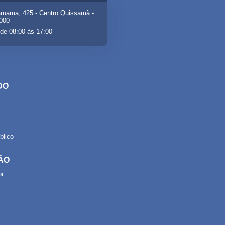
ruama, 425 - Centro Quissamã -
-000
de 08:00 às 17:00
DO
lico
ÃO
or