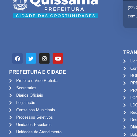
(22)
comu
TRAN
Lic
Con
PREFEITURA E CIDADE
RG
Prefeito e Vice Prefeita
RR
Secretarias
PP
Diários Oficiais
LO
Legislação
LD
Conselhos Municipais
Rec
Processos Seletivos
Des
Unidades Escolares
Diá
Unidades de Atendimento
Bal