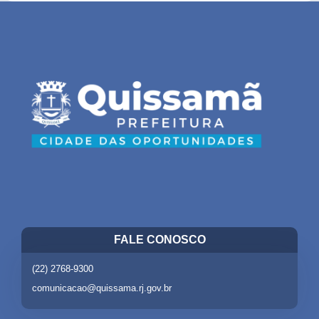
FALE CONOSCO
(22) 2768-9300
comunicacao@quissama.rj.gov.br