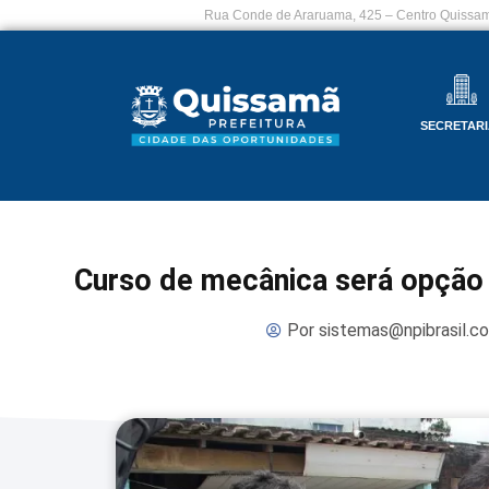
Rua Conde de Araruama, 425 – Centro Quissam
SECRETARI
Curso de mecânica será opção 
Por
sistemas@npibrasil.c