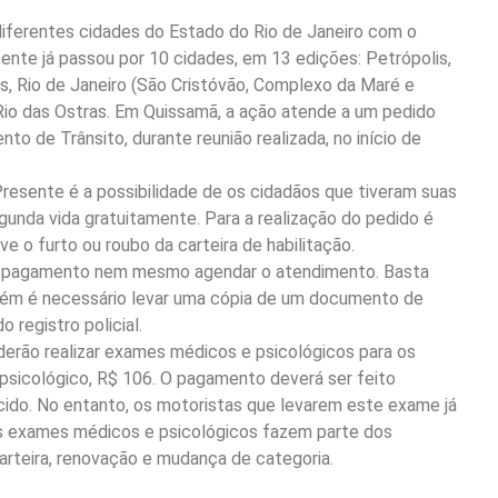
diferentes cidades do Estado do Rio de Janeiro com o
ente já passou por 10 cidades, em 13 edições: Petrópolis,
s, Rio de Janeiro (São Cristóvão, Complexo da Maré e
io das Ostras. Em Quissamã, a ação atende a um pedido
o de Trânsito, durante reunião realizada, no início de
Presente é a possibilidade de os cidadãos que tiveram suas
egunda vida gratuitamente. Para a realização do pedido é
 o furto ou roubo da carteira de habilitação.
m pagamento nem mesmo agendar o atendimento. Basta
bém é necessário levar uma cópia de um documento de
o registro policial.
rão realizar exames médicos e psicológicos para os
psicológico, R$ 106. O pagamento deverá ser feito
cido. No entanto, os motoristas que levarem este exame já
 Os exames médicos e psicológicos fazem parte dos
arteira, renovação e mudança de categoria.