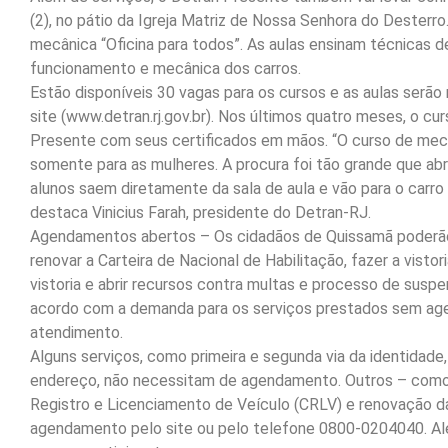
(2), no pátio da Igreja Matriz de Nossa Senhora do Desterro
mecânica “Oficina para todos”. As aulas ensinam técnicas
funcionamento e mecânica dos carros.
Estão disponíveis 30 vagas para os cursos e as aulas serão 
site (www.detran.rj.gov.br). Nos últimos quatro meses, o c
Presente com seus certificados em mãos. “O curso de mecâ
somente para as mulheres. A procura foi tão grande que abr
alunos saem diretamente da sala de aula e vão para o carro 
destaca Vinicius Farah, presidente do Detran-RJ.
Agendamentos abertos – Os cidadãos de Quissamã poderão em
renovar a Carteira de Nacional de Habilitação, fazer a vistor
vistoria e abrir recursos contra multas e processo de susp
acordo com a demanda para os serviços prestados sem age
atendimento.
Alguns serviços, como primeira e segunda via da identidad
endereço, não necessitam de agendamento. Outros – como l
Registro e Licenciamento de Veículo (CRLV) e renovação da
agendamento pelo site ou pelo telefone 0800-0204040. Al