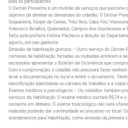
para os participantes.
O Detran Presente é um mutirão de serviços que percorre 
objetivo de diminuir as demandas do cidadão. O Detran Pres
Saquarema, Duque de Caxias, Três Rios, Cabo Frio, Vassoura
Francisco Bicalho), Queimados, Campos dos Goytacazes e R
feito pela prefeita Fátima Pacheco à direção do Departament
agosto, em seu gabinete.
Emissão de habilitação gratuita – Outro serviço do Detran 
carteiras de habilitação furtadas ou roubadas emitirem a s
necessário apresentar o Boletim de Ocorrência que comprove
Com a comprovação, o cidadão não precisará fazer nenhu
levar a documentação no local e emitir o documento. Tam
identificação (identidade ou carteira de trabalho) e a cópia d
Exames médicos e psicológicos – Os cidadãos também pode
serviços de Habilitação. O exame médico custará R$74 e o 
somente em dinheiro. O exame toxicológico não será ofere
realizado poderão dar continuidade ao processo no local.
atendimentos para Habilitação, como emissão da primeira c