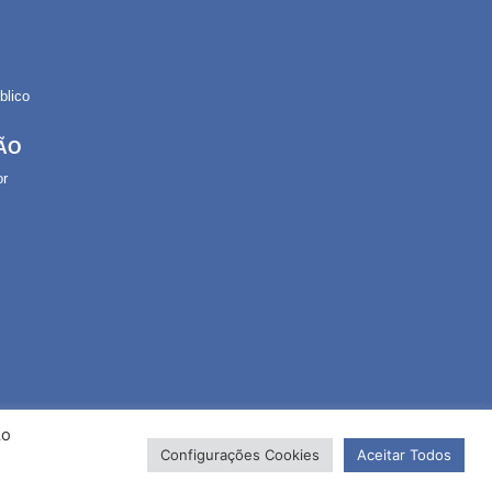
lico
ÃO
or
Ao
Configurações Cookies
Aceitar Todos