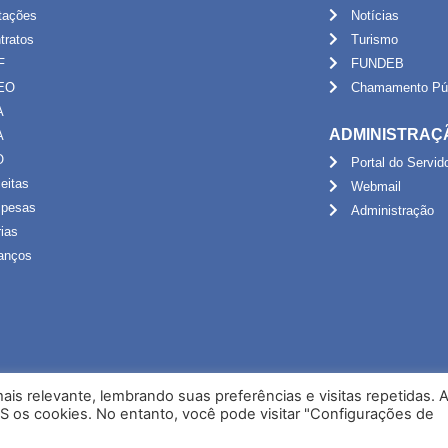
itações
Notícias
tratos
Turismo
F
FUNDEB
EO
Chamamento Púb
A
ADMINISTRAÇ
A
O
Portal do Servid
eitas
Webmail
pesas
Administração
rias
anços
is relevante, lembrando suas preferências e visitas repetidas. 
S os cookies. No entanto, você pode visitar "Configurações de
Desenvolvido por NPI Brasil