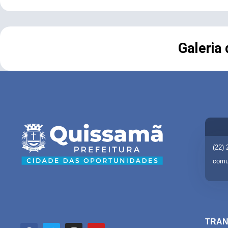
Galeria
(22)
comu
TRAN