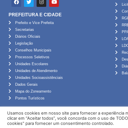
Lic
Con
PREFEITURA E CIDADE
RG
Prefeito e Vice Prefeita
RR
Secretarias
PP
Diários Oficiais
LO
Legislação
LD
Conselhos Municipais
Rec
Processos Seletivos
Des
Unidades Escolares
Diá
Unidades de Atendimento
Bal
Unidades Socioassistênciais
Dados Gerais
Mapa do Zoneamento
Pontos Turísticos
Usamos cookies em nosso site para fornecer a experiência ma
clicar em “Aceitar todos”, você concorda com o uso de TODO
cookies" para fornecer um consentimento controlado.