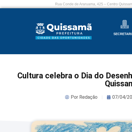
Rua Conde de Araruama, 425 – Centro Quissam
SECRETARI
Cultura celebra o Dia do Desen
Quissa
Por
Redação
07/04/2