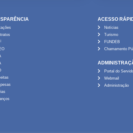
SPARÊNCIA
ACESSO RÁPI
itações
Notícias
tratos
Turismo
F
FUNDEB
EO
Chamamento Púb
A
ADMINISTRAÇ
A
O
Portal do Servid
eitas
Webmail
pesas
Administração
rias
anços