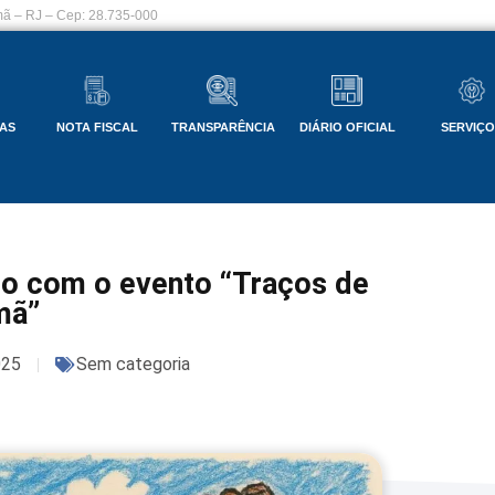
ã – RJ – Cep: 28.735-000
AS
NOTA FISCAL
TRANSPARÊNCIA
DIÁRIO OFICIAL
SERVIÇ
ho com o evento “Traços de
mã”
025
Sem categoria