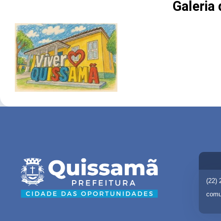
Galeria
(22)
comu