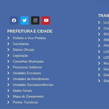
TRAN
Lic
Con
PREFEITURA E CIDADE
RG
Prefeito e Vice Prefeita
RR
Secretarias
PP
Diários Oficiais
LO
Legislação
LD
Conselhos Municipais
Rec
Processos Seletivos
Des
Unidades Escolares
Diá
Unidades de Atendimento
Bal
Unidades Socioassistênciais
Dados Gerais
Mapa do Zoneamento
Pontos Turísticos