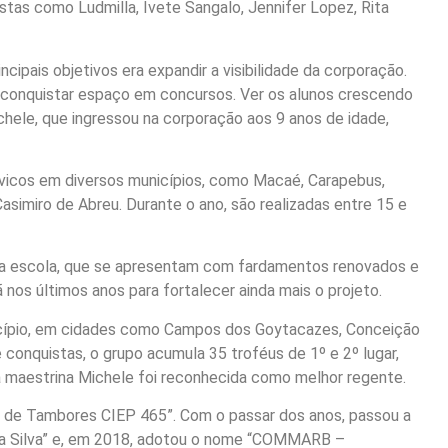
stas como Ludmilla, Ivete Sangalo, Jennifer Lopez, Rita
pais objetivos era expandir a visibilidade da corporação.
e conquistar espaço em concursos. Ver os alunos crescendo
hele, que ingressou na corporação aos 9 anos de idade,
cívicos em diversos municípios, como Macaé, Carapebus,
imiro de Abreu. Durante o ano, são realizadas entre 15 e
 da escola, que se apresentam com fardamentos renovados e
nos últimos anos para fortalecer ainda mais o projeto.
icípio, em cidades como Campos dos Goytacazes, Conceição
 conquistas, o grupo acumula 35 troféus de 1º e 2º lugar,
a maestrina Michele foi reconhecida como melhor regente.
a de Tambores CIEP 465”. Com o passar dos anos, passou a
da Silva” e, em 2018, adotou o nome “COMMARB –