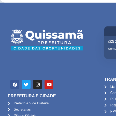
(22)
comu
TRAN
Lic
Con
PREFEITURA E CIDADE
RG
Prefeito e Vice Prefeita
RR
Secretarias
PP
Diários Oficiais