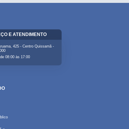
ÇO E ATENDIMENTO
ruama, 425 - Centro Quissamã -
-000
de 08:00 às 17:00
DO
lico