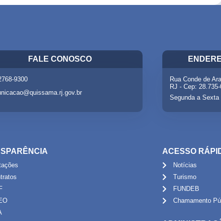
FALE CONOSCO
ENDERE
 2768-9300
Rua Conde de Ara
RJ - Cep: 28.735
nicacao@quissama.rj.gov.br
Segunda a Sexta 
SPARÊNCIA
ACESSO RÁPI
itações
Notícias
tratos
Turismo
F
FUNDEB
EO
Chamamento Púb
A