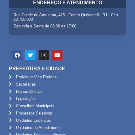
ENDEREÇO E ATENDIMENTO
Rua Conde de Araruama, 425 - Centro Quissamã - RJ - Cep:
28.735-000
Segunda a Sexta de 08:00 às 17:00
PREFEITURA E CIDADE
Prefeito e Vice Prefeita
Secretarias
Diários Oficiais
Legislação
Conselhos Municipais
Processos Seletivos
Unidades Escolares
Unidades de Atendimento
Unidades Socioassistênciais