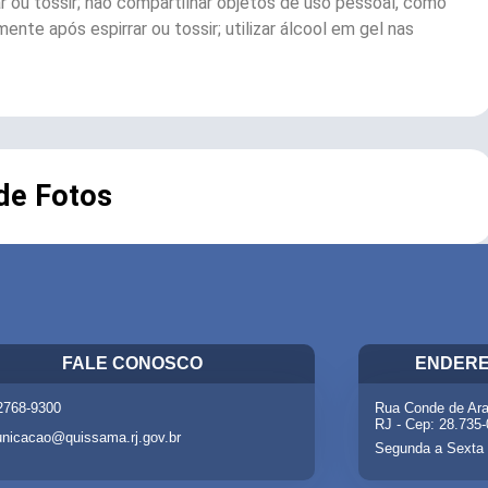
ou tossir; não compartilhar objetos de uso pessoal, como
te após espirrar ou tossir; utilizar álcool em gel nas
 de Fotos
FALE CONOSCO
ENDERE
 2768-9300
Rua Conde de Ara
RJ - Cep: 28.735
nicacao@quissama.rj.gov.br
Segunda a Sexta 