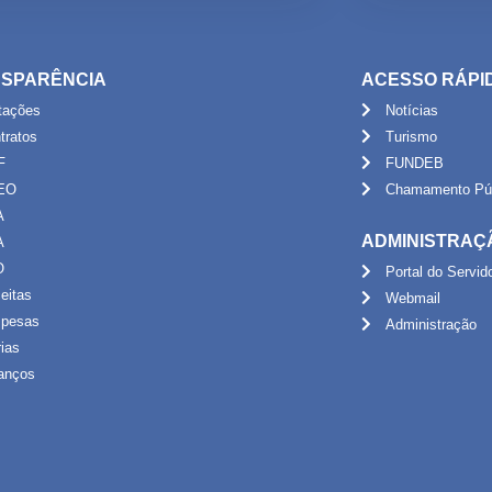
SPARÊNCIA
ACESSO RÁPI
itações
Notícias
tratos
Turismo
F
FUNDEB
EO
Chamamento Púb
A
ADMINISTRAÇ
A
O
Portal do Servid
eitas
Webmail
pesas
Administração
rias
anços