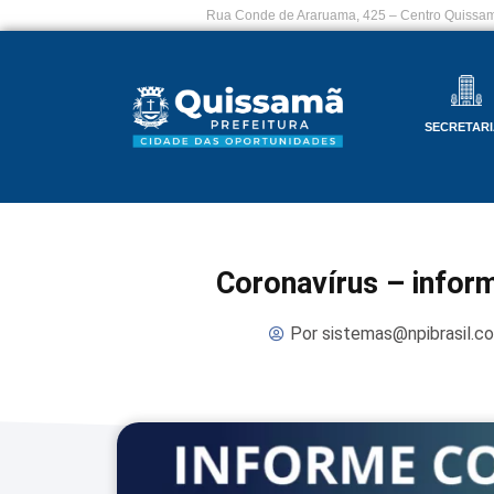
Rua Conde de Araruama, 425 – Centro Quissam
SECRETARI
Coronavírus – infor
Por
sistemas@npibrasil.c