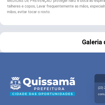
MEDIDAS DE PREVENÇÃO: proteger nariz e boca ao espirrar 
talheres e copos; Lavar frequentemente as mãos, especialmen
mãos; evitar tocar o rosto.
Galeria
(22)
comu