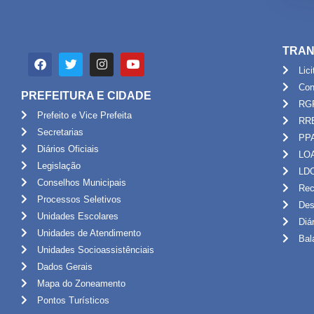
TRAN
Lic
Con
PREFEITURA E CIDADE
RG
Prefeito e Vice Prefeita
RR
Secretarias
PP
Diários Oficiais
LO
Legislação
LD
Conselhos Municipais
Rec
Processos Seletivos
Des
Unidades Escolares
Diá
Unidades de Atendimento
Bal
Unidades Socioassistênciais
Dados Gerais
Mapa do Zoneamento
Pontos Turísticos