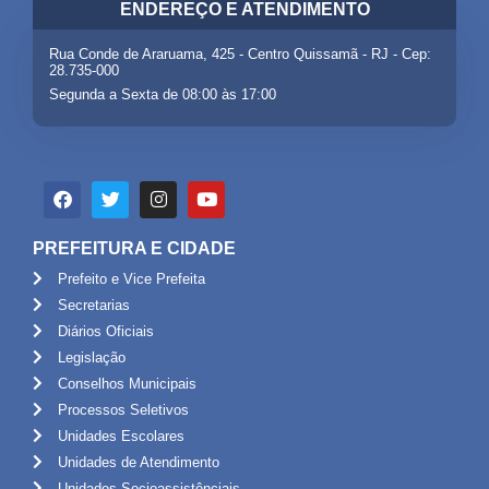
ENDEREÇO E ATENDIMENTO
Rua Conde de Araruama, 425 - Centro Quissamã - RJ - Cep:
28.735-000
Segunda a Sexta de 08:00 às 17:00
PREFEITURA E CIDADE
Prefeito e Vice Prefeita
Secretarias
Diários Oficiais
Legislação
Conselhos Municipais
Processos Seletivos
Unidades Escolares
Unidades de Atendimento
Unidades Socioassistênciais