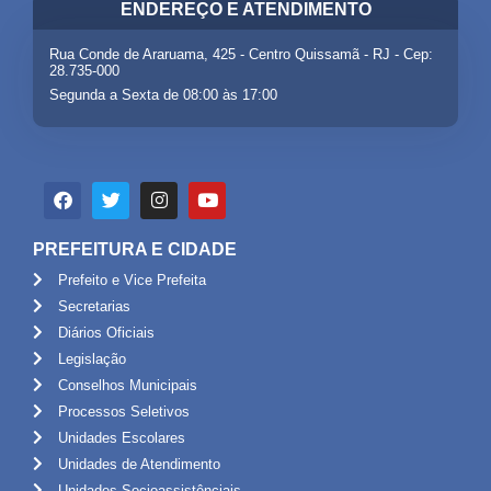
ENDEREÇO E ATENDIMENTO
Rua Conde de Araruama, 425 - Centro Quissamã - RJ - Cep:
28.735-000
Segunda a Sexta de 08:00 às 17:00
PREFEITURA E CIDADE
Prefeito e Vice Prefeita
Secretarias
Diários Oficiais
Legislação
Conselhos Municipais
Processos Seletivos
Unidades Escolares
Unidades de Atendimento
Unidades Socioassistênciais