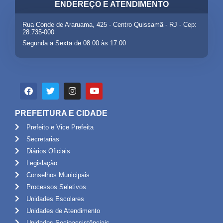
ENDEREÇO E ATENDIMENTO
Rua Conde de Araruama, 425 - Centro Quissamã - RJ - Cep:
28.735-000
Segunda a Sexta de 08:00 às 17:00
PREFEITURA E CIDADE
Prefeito e Vice Prefeita
Secretarias
Diários Oficiais
Legislação
Conselhos Municipais
Processos Seletivos
Unidades Escolares
Unidades de Atendimento
Unidades Socioassistênciais