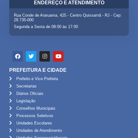
ENDEREÇO E ATENDIMENTO
Rua Conde de Araruama, 425 - Centro Quissamã - RJ - Cep:
28.735-000
Segunda a Sexta de 08:00 às 17:00
PREFEITURA E CIDADE
Prefeito e Vice Prefeita
Secretarias
Diários Oficiais
Legislação
Conselhos Municipais
Processos Seletivos
Unidades Escolares
Unidades de Atendimento
Unidades Socioassistênciais