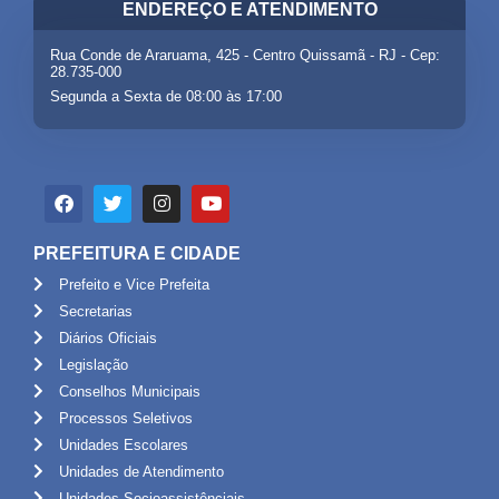
ENDEREÇO E ATENDIMENTO
Rua Conde de Araruama, 425 - Centro Quissamã - RJ - Cep:
28.735-000
Segunda a Sexta de 08:00 às 17:00
PREFEITURA E CIDADE
Prefeito e Vice Prefeita
Secretarias
Diários Oficiais
Legislação
Conselhos Municipais
Processos Seletivos
Unidades Escolares
Unidades de Atendimento
Unidades Socioassistênciais