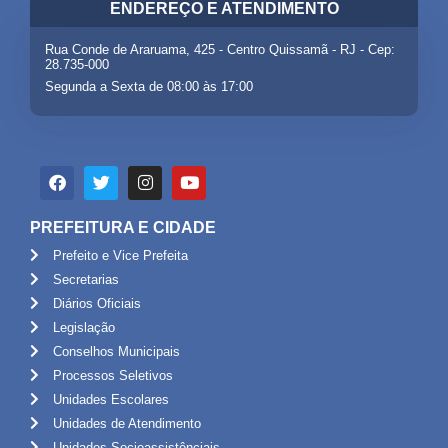
ENDEREÇO E ATENDIMENTO
Rua Conde de Araruama, 425 - Centro Quissamã - RJ - Cep:
28.735-000
Segunda a Sexta de 08:00 às 17:00
PREFEITURA E CIDADE
Prefeito e Vice Prefeita
Secretarias
Diários Oficiais
Legislação
Conselhos Municipais
Processos Seletivos
Unidades Escolares
Unidades de Atendimento
Unidades Socioassistênciais