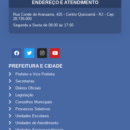
ENDEREÇO E ATENDIMENTO
Rua Conde de Araruama, 425 - Centro Quissamã - RJ - Cep:
28.735-000
Segunda a Sexta de 08:00 às 17:00
PREFEITURA E CIDADE
Prefeito e Vice Prefeita
Secretarias
Diários Oficiais
Legislação
Conselhos Municipais
Processos Seletivos
Unidades Escolares
Unidades de Atendimento
Unidades Socioassistênciais