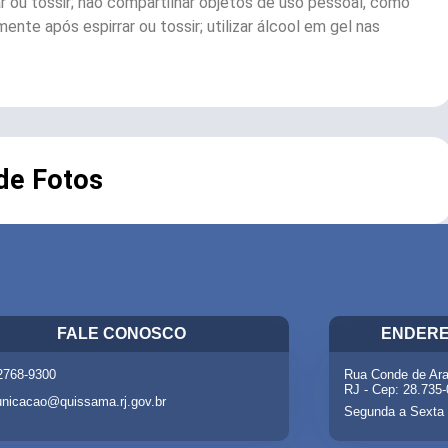
ou tossir; não compartilhar objetos de uso pessoal, como
te após espirrar ou tossir; utilizar álcool em gel nas
 de Fotos
FALE CONOSCO
ENDERE
 2768-9300
Rua Conde de Ara
RJ - Cep: 28.735
nicacao@quissama.rj.gov.br
Segunda a Sexta 