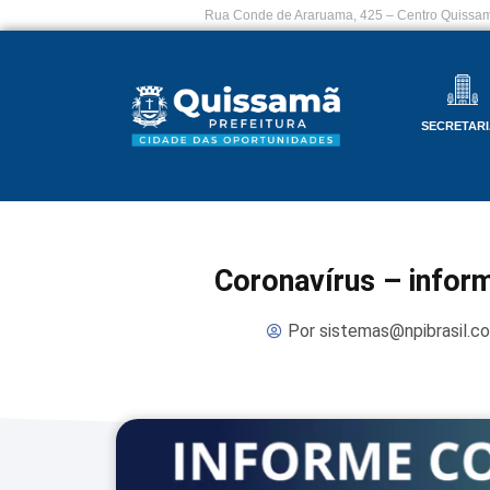
Rua Conde de Araruama, 425 – Centro Quissam
SECRETARI
Coronavírus – infor
Por
sistemas@npibrasil.c