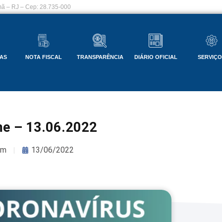
ã – RJ – Cep: 28.735-000
AS
NOTA FISCAL
TRANSPARÊNCIA
DIÁRIO OFICIAL
SERVIÇ
me – 13.06.2022
om
13/06/2022