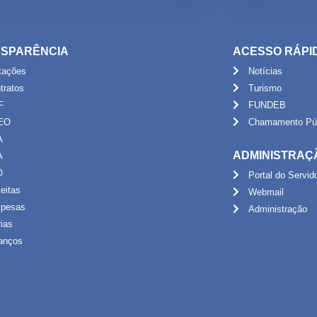
SPARÊNCIA
ACESSO RÁPI
itações
Notícias
tratos
Turismo
F
FUNDEB
EO
Chamamento Púb
A
ADMINISTRAÇ
A
O
Portal do Servid
eitas
Webmail
pesas
Administração
rias
anços