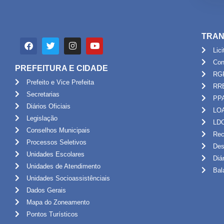
TRAN
Lic
Con
PREFEITURA E CIDADE
RG
Prefeito e Vice Prefeita
RR
Secretarias
PP
Diários Oficiais
LO
Legislação
LD
Conselhos Municipais
Rec
Processos Seletivos
Des
Unidades Escolares
Diá
Unidades de Atendimento
Bal
Unidades Socioassistênciais
Dados Gerais
Mapa do Zoneamento
Pontos Turísticos