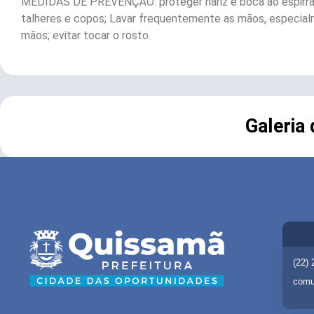
MEDIDAS DE PREVENÇÃO: proteger nariz e boca ao espirrar 
talheres e copos; Lavar frequentemente as mãos, especialmen
mãos; evitar tocar o rosto.
Galeria
(22)
comu