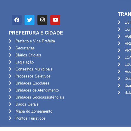
TRAN
Lic
Con
PREFEITURA E CIDADE
RG
Prefeito e Vice Prefeita
RR
Secretarias
PP
Diários Oficiais
LO
Legislação
LD
Conselhos Municipais
Rec
Processos Seletivos
Des
Unidades Escolares
Diá
Unidades de Atendimento
Bal
Unidades Socioassistênciais
Dados Gerais
Mapa do Zoneamento
Pontos Turísticos