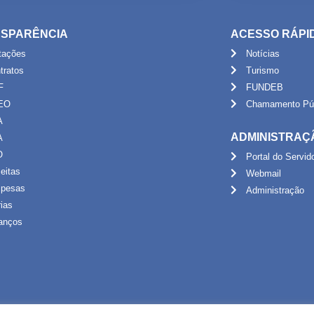
SPARÊNCIA
ACESSO RÁPI
itações
Notícias
tratos
Turismo
F
FUNDEB
EO
Chamamento Púb
A
ADMINISTRAÇ
A
O
Portal do Servid
eitas
Webmail
pesas
Administração
rias
anços