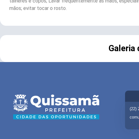
talheres e copos; Lavar frequentemente as mãos, especialmen
mãos; evitar tocar o rosto.
Galeria
(22)
comu