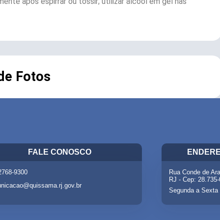
te após espirrar ou tossir; utilizar álcool em gel nas
 de Fotos
FALE CONOSCO
ENDERE
 2768-9300
Rua Conde de Ara
RJ - Cep: 28.735
nicacao@quissama.rj.gov.br
Segunda a Sexta 