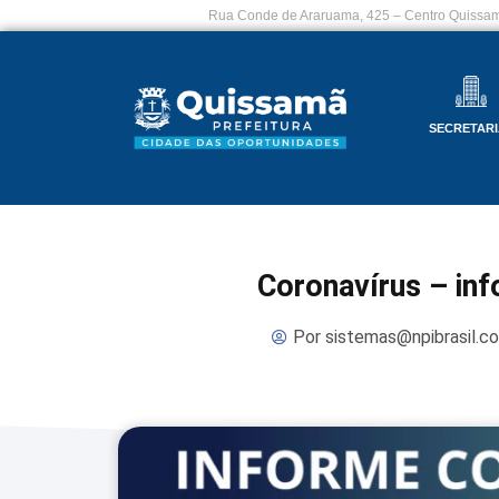
Rua Conde de Araruama, 425 – Centro Quissam
SECRETARI
Coronavírus – in
Por
sistemas@npibrasil.c