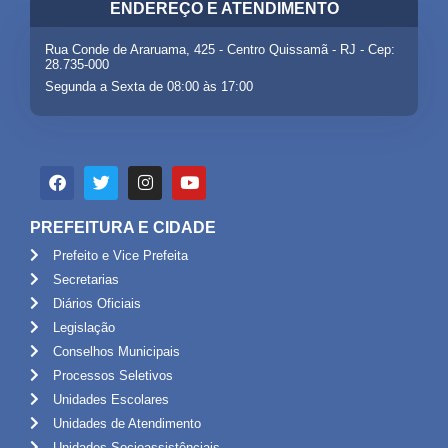
ENDEREÇO E ATENDIMENTO
Rua Conde de Araruama, 425 - Centro Quissamã - RJ - Cep:
28.735-000
Segunda a Sexta de 08:00 às 17:00
PREFEITURA E CIDADE
Prefeito e Vice Prefeita
Secretarias
Diários Oficiais
Legislação
Conselhos Municipais
Processos Seletivos
Unidades Escolares
Unidades de Atendimento
Unidades Socioassistênciais