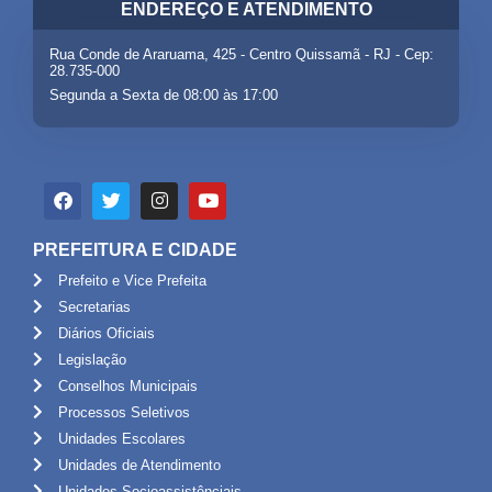
ENDEREÇO E ATENDIMENTO
Rua Conde de Araruama, 425 - Centro Quissamã - RJ - Cep:
28.735-000
Segunda a Sexta de 08:00 às 17:00
PREFEITURA E CIDADE
Prefeito e Vice Prefeita
Secretarias
Diários Oficiais
Legislação
Conselhos Municipais
Processos Seletivos
Unidades Escolares
Unidades de Atendimento
Unidades Socioassistênciais