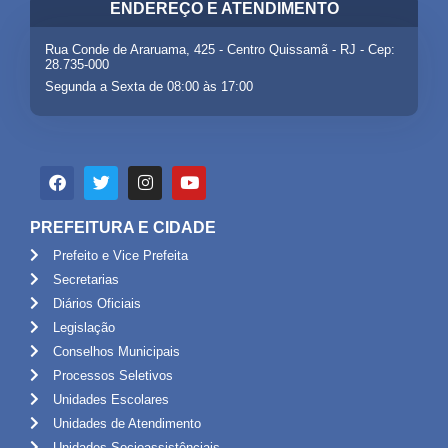
ENDEREÇO E ATENDIMENTO
Rua Conde de Araruama, 425 - Centro Quissamã - RJ - Cep:
28.735-000
Segunda a Sexta de 08:00 às 17:00
PREFEITURA E CIDADE
Prefeito e Vice Prefeita
Secretarias
Diários Oficiais
Legislação
Conselhos Municipais
Processos Seletivos
Unidades Escolares
Unidades de Atendimento
Unidades Socioassistênciais