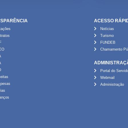
SPARÊNCIA
ACESSO RÁPI
itações
Notícias
tratos
Turismo
F
FUNDEB
EO
Chamamento Púb
A
ADMINISTRAÇ
A
O
Portal do Servid
eitas
Webmail
pesas
Administração
rias
anços