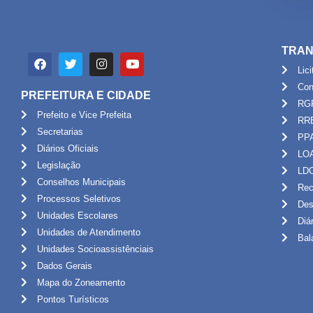
TRAN
Lic
Con
PREFEITURA E CIDADE
RG
Prefeito e Vice Prefeita
RR
Secretarias
PP
Diários Oficiais
LO
Legislação
LD
Conselhos Municipais
Rec
Processos Seletivos
Des
Unidades Escolares
Diá
Unidades de Atendimento
Bal
Unidades Socioassistênciais
Dados Gerais
Mapa do Zoneamento
Pontos Turísticos