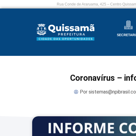
Rua Conde de Araruama, 425 – Centro Quissam
SECRETARI
Coronavírus – in
Por
sistemas@npibrasil.c