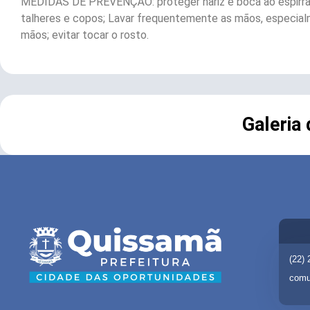
MEDIDAS DE PREVENÇÃO: proteger nariz e boca ao espirrar 
talheres e copos; Lavar frequentemente as mãos, especialmen
mãos; evitar tocar o rosto.
Galeria
(22)
comu