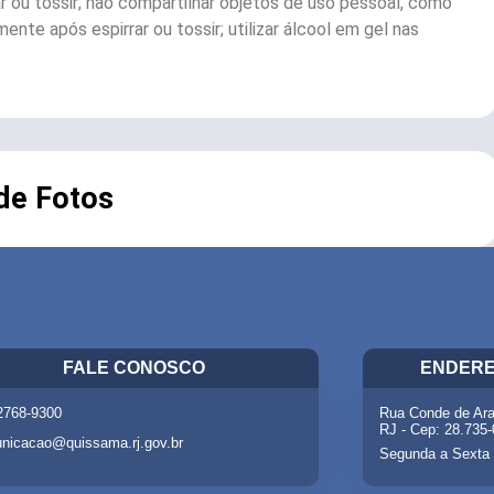
ou tossir; não compartilhar objetos de uso pessoal, como
te após espirrar ou tossir; utilizar álcool em gel nas
 de Fotos
FALE CONOSCO
ENDERE
 2768-9300
Rua Conde de Ara
RJ - Cep: 28.735
nicacao@quissama.rj.gov.br
Segunda a Sexta 