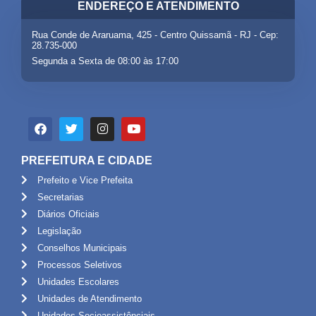
ENDEREÇO E ATENDIMENTO
Rua Conde de Araruama, 425 - Centro Quissamã - RJ - Cep:
28.735-000
Segunda a Sexta de 08:00 às 17:00
PREFEITURA E CIDADE
Prefeito e Vice Prefeita
Secretarias
Diários Oficiais
Legislação
Conselhos Municipais
Processos Seletivos
Unidades Escolares
Unidades de Atendimento
Unidades Socioassistênciais