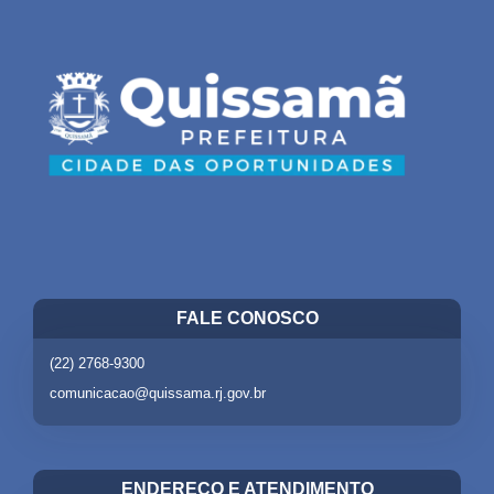
FALE CONOSCO
(22) 2768-9300
comunicacao@quissama.rj.gov.br
ENDEREÇO E ATENDIMENTO