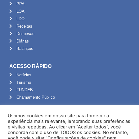
PPA
LOA
LDO
Receitas
Despesas
Diárias
Balanços
ACESSO RÁPIDO
Notícias
Turismo
FUNDEB
Chamamento Público
ADMINISTRAÇÃO
Usamos cookies em nosso site para fornecer a
Portal do Servidor
experiência mais relevante, lembrando suas preferências
e visitas repetidas. Ao clicar em “Aceitar todos”, você
Webmail
concorda com o uso de TODOS os cookies. No entanto,
Administração
você pode visitar "Configurações de cookies" para