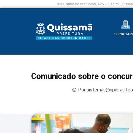
Rua Conde de Araruama, 425 – Centro Quissam
SECRETARI
Comunicado sobre o concur
Por
sistemas@npibrasil.c