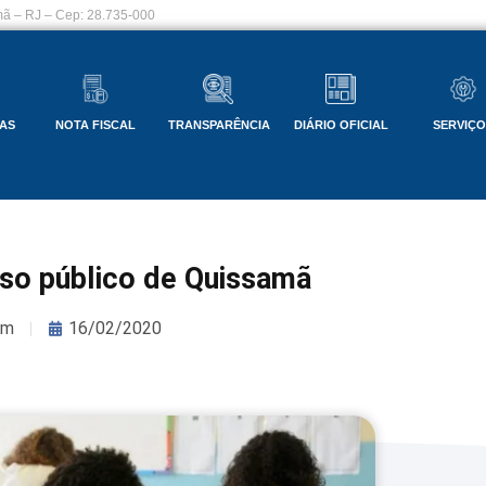
ã – RJ – Cep: 28.735-000
AS
NOTA FISCAL
TRANSPARÊNCIA
DIÁRIO OFICIAL
SERVIÇ
so público de Quissamã
om
16/02/2020