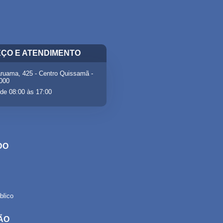
ÇO E ATENDIMENTO
ruama, 425 - Centro Quissamã -
-000
de 08:00 às 17:00
DO
lico
ÃO