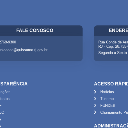
FALE CONOSCO
ENDERE
 2768-9300
Rua Conde de Ara
RJ - Cep: 28.735
nicacao@quissama.rj.gov.br
Segunda a Sexta 
SPARÊNCIA
ACESSO RÁPI
itações
Notícias
tratos
Turismo
F
FUNDEB
EO
Chamamento Púb
A
ADMINISTRAÇ
A