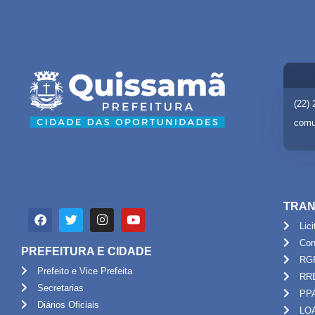
(22)
comu
TRAN
Lic
Con
PREFEITURA E CIDADE
RG
Prefeito e Vice Prefeita
RR
Secretarias
PP
Diários Oficiais
LO