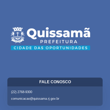
FALE CONOSCO
(22) 2768-9300
comunicacao@quissama.rj.gov.br