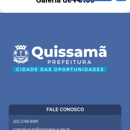
FALE CONOSCO
(22) 2768-9300
comunicacao@quissama.rj.gov.br